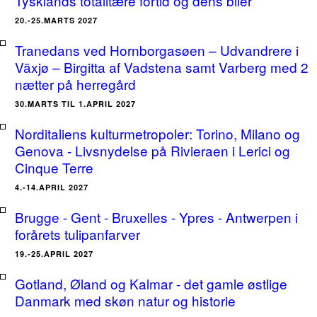
Tysklands totalitære fortid og dens biler
20.-25.MARTS 2027
Tranedans ved Hornborgasøen – Udvandrere i
Växjø – Birgitta af Vadstena samt Varberg med 2
nætter på herregård
30.MARTS TIL 1.APRIL 2027
Norditaliens kulturmetropoler: Torino, Milano og
Genova - Livsnydelse på Rivieraen i Lerici og
Cinque Terre
4.-14.APRIL 2027
Brugge - Gent - Bruxelles - Ypres - Antwerpen i
forårets tulipanfarver
19.-25.APRIL 2027
Gotland, Øland og Kalmar - det gamle østlige
Danmark med skøn natur og historie