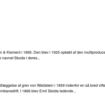
rin & Klement i 1895. Den blev i 1925 opkøbt af den multiprodu
 navnet Skoda i deres...
læggelse af grev von Waldstein i 1859 indenfor en så bred vift
jernbanedrift. I 1866 blev Emil Skóda ledende...