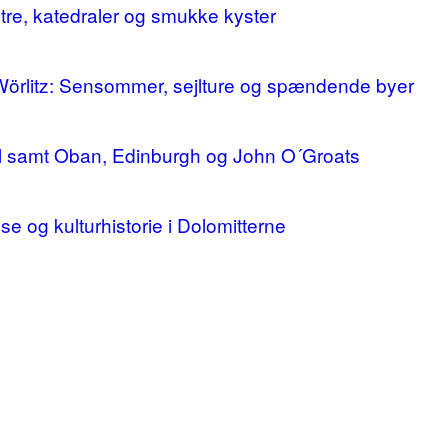
stre, katedraler og smukke kyster
 Wörlitz: Sensommer, sejlture og spændende byer
ll samt Oban, Edinburgh og John O´Groats
lse og kulturhistorie i Dolomitterne