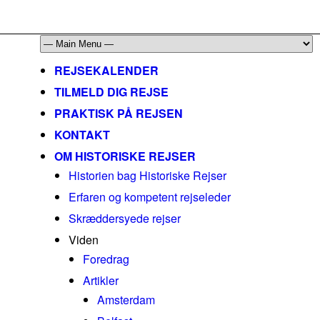
mail@historiskerejser.dk
+45 20 93 17 14
REJSEKALENDER
TILMELD DIG REJSE
PRAKTISK PÅ REJSEN
KONTAKT
OM HISTORISKE REJSER
Historien bag Historiske Rejser
Erfaren og kompetent rejseleder
Skræddersyede rejser
Viden
Foredrag
Artikler
Amsterdam