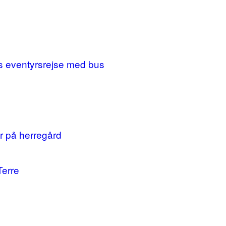
ges eventyrsrejse med bus
r på herregård
Terre