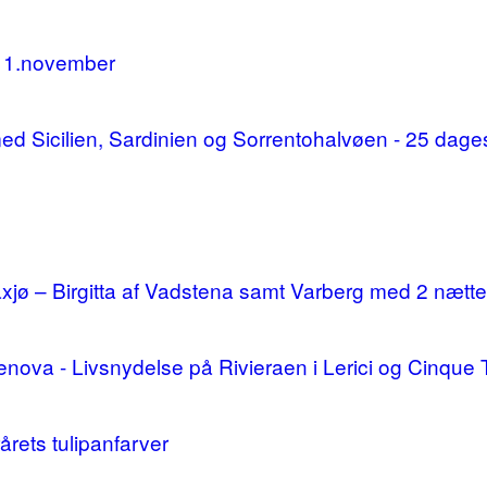
11.november
d med Sicilien, Sardinien og Sorrentohalvøen - 25 da
ø – Birgitta af Vadstena samt Varberg med 2 nætte
enova - Livsnydelse på Rivieraen i Lerici og Cinque 
årets tulipanfarver