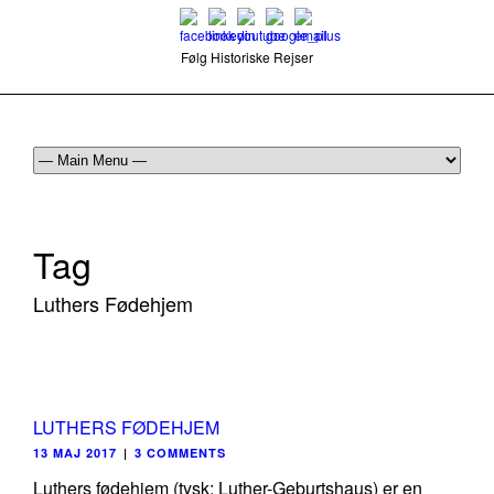
Følg Historiske Rejser
mail@historiskerejser.dk
+45 20 93 17 14
Tag
Luthers Fødehjem
LUTHERS FØDEHJEM
13 MAJ 2017
|
3 COMMENTS
Luthers fødehjem (tysk: Luther-Geburtshaus) er en