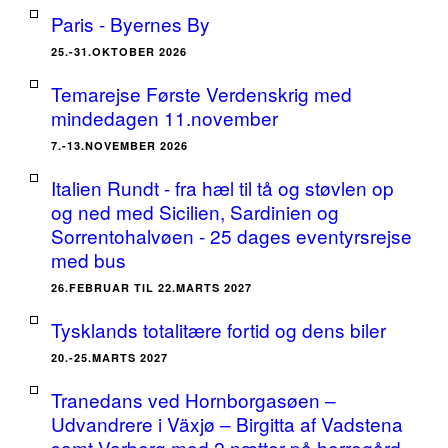
Paris - Byernes By
25.-31.OKTOBER 2026
Temarejse Første Verdenskrig med
mindedagen 11.november
7.-13.NOVEMBER 2026
Italien Rundt - fra hæl til tå og støvlen op
og ned med Sicilien, Sardinien og
Sorrentohalvøen - 25 dages eventyrsrejse
med bus
26.FEBRUAR TIL 22.MARTS 2027
Tysklands totalitære fortid og dens biler
20.-25.MARTS 2027
Tranedans ved Hornborgasøen –
Udvandrere i Växjø – Birgitta af Vadstena
samt Varberg med 2 nætter på herregård