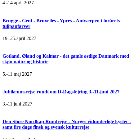
4.-14.april 2027
Brugge - Gent - Bruxelles - Ypres - Antwerpen i forårets
tulipanfarver
19.-25.april 2027
Gotland, Øland og Kalmar - det gamle østlige Danmark med
skøn natur og historie
5.-11.maj 2027
Jubilæumsrejse rundt om D-Dagsfejring 3.-11.juni 2027
3.-11.juni 2027
Den Store Nordkap Rundrejse - Norges vidunderlige kyster -
samt fire dage finsk og svensk kulturrejse