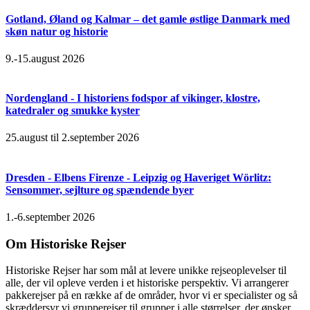
Gotland, Øland og Kalmar – det gamle østlige Danmark med
skøn natur og historie
9.-15.august 2026
Nordengland - I historiens fodspor af vikinger, klostre,
katedraler og smukke kyster
25.august til 2.september 2026
Dresden - Elbens Firenze - Leipzig og Haveriget Wörlitz:
Sensommer, sejlture og spændende byer
1.-6.september 2026
Om Historiske Rejser
Historiske Rejser har som mål at levere unikke rejseoplevelser til
alle, der vil opleve verden i et historiske perspektiv. Vi arrangerer
pakkerejser på en række af de områder, hvor vi er specialister og så
skræddersyr vi grupperejser til grupper i alle størrelser, der ønsker