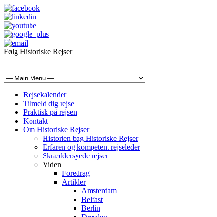
Følg Historiske Rejser
mail@historiskerejser.dk
+45 20 93 17 14
Rejsekalender
Tilmeld dig rejse
Praktisk på rejsen
Kontakt
Om Historiske Rejser
Historien bag Historiske Rejser
Erfaren og kompetent rejseleder
Skræddersyede rejser
Viden
Foredrag
Artikler
Amsterdam
Belfast
Berlin
Dresden