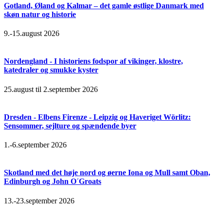
Gotland, Øland og Kalmar – det gamle østlige Danmark med
skøn natur og historie
9.-15.august 2026
Nordengland - I historiens fodspor af vikinger, klostre,
katedraler og smukke kyster
25.august til 2.september 2026
Dresden - Elbens Firenze - Leipzig og Haveriget Wörlitz:
Sensommer, sejlture og spændende byer
1.-6.september 2026
Skotland med det høje nord og øerne Iona og Mull samt Oban,
Edinburgh og John O´Groats
13.-23.september 2026