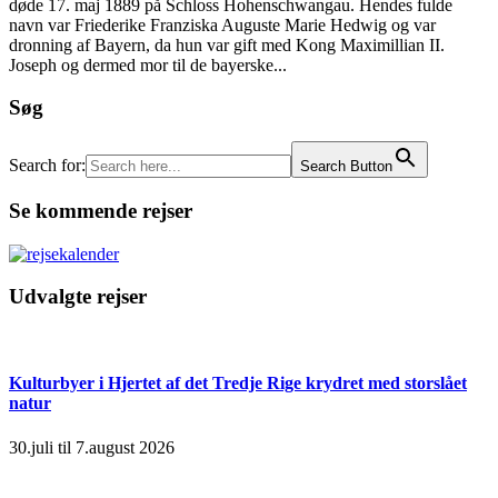
døde 17. maj 1889 på Schloss Hohenschwangau. Hendes fulde
navn var Friederike Franziska Auguste Marie Hedwig og var
dronning af Bayern, da hun var gift med Kong Maximillian II.
Joseph og dermed mor til de bayerske...
Søg
Search for:
Search Button
Se kommende rejser
Udvalgte rejser
Kulturbyer i Hjertet af det Tredje Rige krydret med storslået
natur
30.juli til 7.august 2026