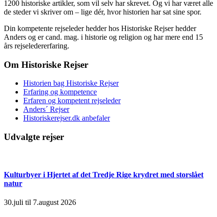
1200 historiske artikler, som vil selv har skrevet. Og vi har været alle
de steder vi skriver om – lige dér, hvor historien har sat sine spor.
Din kompetente rejseleder hedder hos Historiske Rejser hedder
Anders og er cand. mag. i historie og religion og har mere end 15
års rejseledererfaring.
Om Historiske Rejser
Historien bag Historiske Rejser
Erfaring og kompetence
Erfaren og kompetent rejseleder
Anders´ Rejser
Historiskerejser.dk anbefaler
Udvalgte rejser
Kulturbyer i Hjertet af det Tredje Rige krydret med storslået
natur
30.juli til 7.august 2026