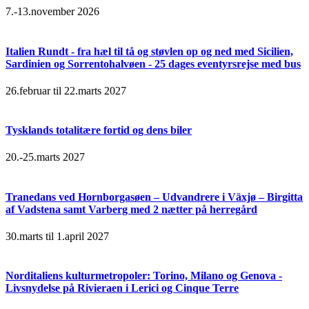
7.-13.november 2026
Italien Rundt - fra hæl til tå og støvlen op og ned med Sicilien,
Sardinien og Sorrentohalvøen - 25 dages eventyrsrejse med bus
26.februar til 22.marts 2027
Tysklands totalitære fortid og dens biler
20.-25.marts 2027
Tranedans ved Hornborgasøen – Udvandrere i Växjø – Birgitta
af Vadstena samt Varberg med 2 nætter på herregård
30.marts til 1.april 2027
Norditaliens kulturmetropoler: Torino, Milano og Genova -
Livsnydelse på Rivieraen i Lerici og Cinque Terre