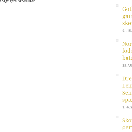
 vigtigste produkter...
Got
gam
skø
9.-1
Nor
fod
kat
25.A
Dre
Lei
Sen
spæ
1.-6
Sko
øer