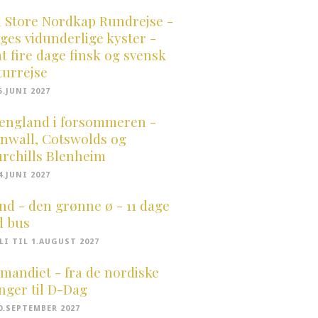
 Store Nordkap Rundrejse -
ges vidunderlige kyster -
t fire dage finsk og svensk
turrejse
6.JUNI 2027
england i forsommeren -
nwall, Cotswolds og
rchills Blenheim
4.JUNI 2027
and - den grønne ø - 11 dage
 bus
ULI TIL 1.AUGUST 2027
mandiet - fra de nordiske
inger til D-Dag
20.SEPTEMBER 2027