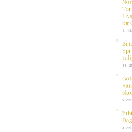
Nor
Tor
Liv
og 
4.-14
Bru
Ypr
tul
19.-2
Got
gam
skø
5.-11
Jub
Dags
3.-11