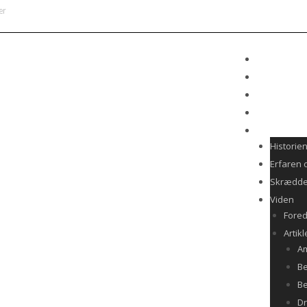
er
m
REJSEKALE
TILMELD DI
PRAKTISK P
KONTAKT
OM HISTORI
Historie
Erfaren 
Skrædde
Viden
Fore
Artikl
A
Be
Be
D