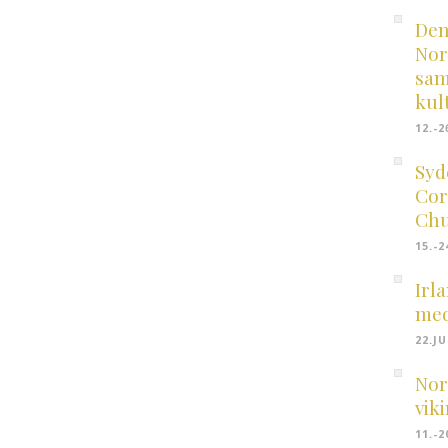
Den
Nor
sam
kul
12.-2
Syd
Cor
Chu
15.-2
Irl
med
22.J
Nor
vik
11.-