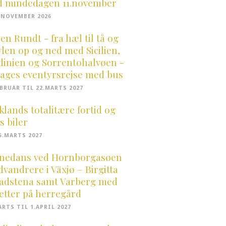
 mindedagen 11.november
3.NOVEMBER 2026
ien Rundt - fra hæl til tå og
vlen op og ned med Sicilien,
dinien og Sorrentohalvøen -
dages eventyrsrejse med bus
EBRUAR TIL 22.MARTS 2027
klands totalitære fortid og
s biler
25.MARTS 2027
nedans ved Hornborgasøen
dvandrere i Växjø – Birgitta
Vadstena samt Varberg med
ætter på herregård
ARTS TIL 1.APRIL 2027