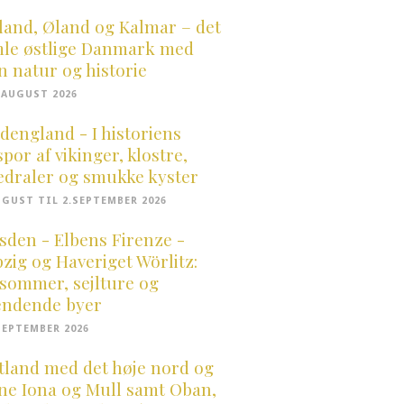
land, Øland og Kalmar – det
le østlige Danmark med
n natur og historie
5.AUGUST 2026
dengland - I historiens
spor af vikinger, klostre,
edraler og smukke kyster
UGUST TIL 2.SEPTEMBER 2026
sden - Elbens Firenze -
pzig og Haveriget Wörlitz:
sommer, sejlture og
ndende byer
.SEPTEMBER 2026
tland med det høje nord og
ne Iona og Mull samt Oban,