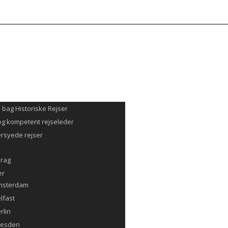
ail@historiskerejser.dk
+45 20 93 17 14
NDER
G REJSE
Å REJSEN
SKE REJSER
n bag Historiske Rejser
og kompetent rejseleder
rsyede rejser
drag
er
msterdam
lfast
rlin
resden