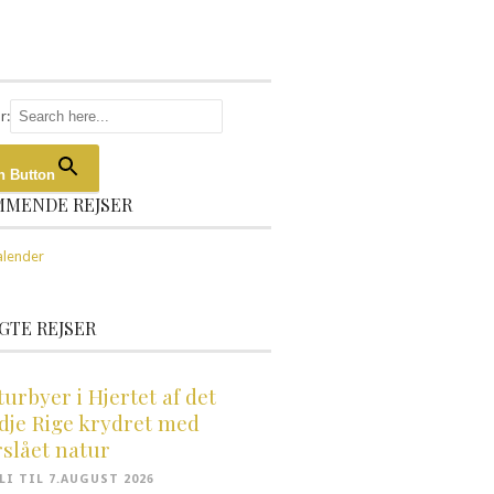
r:
h Button
MMENDE REJSER
GTE REJSER
turbyer i Hjertet af det
dje Rige krydret med
rslået natur
ULI TIL 7.AUGUST 2026