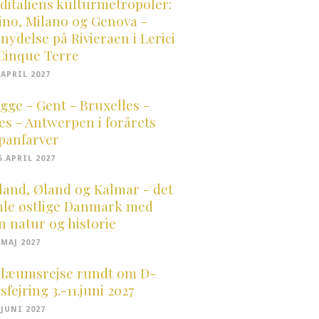
ditaliens kulturmetropoler:
ino, Milano og Genova -
snydelse på Rivieraen i Lerici
Cinque Terre
.APRIL 2027
gge - Gent - Bruxelles -
es - Antwerpen i forårets
ipanfarver
5.APRIL 2027
land, Øland og Kalmar - det
le østlige Danmark med
n natur og historie
.MAJ 2027
ilæumsrejse rundt om D-
fejring 3.-11.juni 2027
.JUNI 2027