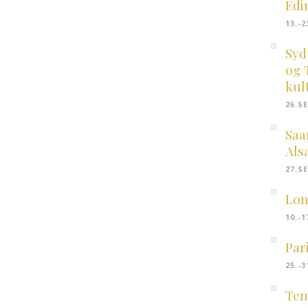
Edi
13.-
Syd
og 
kul
26.S
Saa
Als
27.S
Lon
10.-
Par
25.-
Tem