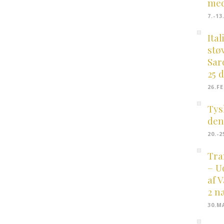
med
7.-1
Ital
stø
Sar
25 
26.F
Tys
den
20.-
Tra
– U
af 
2 n
30.M