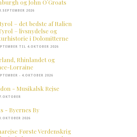
nburgh og John O´Groats
23.SEPTEMBER 2026
tyrol – det bedste af Italien
Tyrol – livsnydelse og
turhistorie i Dolomitterne
EPTEMBER TIL 4.OKTOBER 2026
rland, Rhinlandet og
ace-Lorraine
EPTEMBER - 4.OKTOBER 2026
don - Musikalsk Rejse
17.OKTOBER
is - Byernes By
31.OKTOBER 2026
arejse Første Verdenskrig