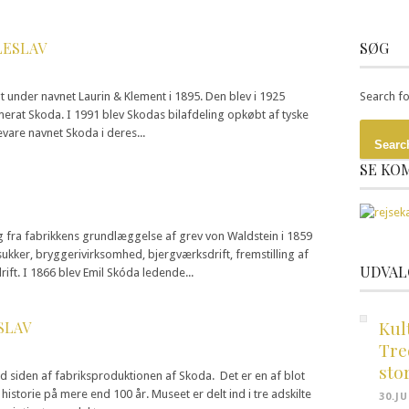
LESLAV
SØG
t under navnet Laurin & Klement i 1895. Den blev i 1925
Search fo
rat Skoda. I 1991 blev Skodas bilafdeling opkøbt af tyske
vare navnet Skoda i deres...
Searc
SE KO
fra fabrikkens grundlæggelse af grev von Waldstein i 1859
ukker, bryggerivirksomhed, bjergværksdrift, fremstilling af
UDVAL
ft. I 1866 blev Emil Skóda ledende...
Kul
SLAV
Tre
sto
ved siden af fabriksproduktionen af Skoda. Det er en af blot
 historie på mere end 100 år. Museet er delt ind i tre adskilte
30.J