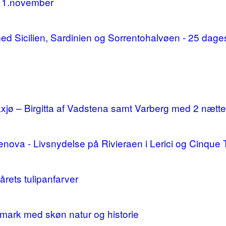
11.november
d med Sicilien, Sardinien og Sorrentohalvøen - 25 da
ø – Birgitta af Vadstena samt Varberg med 2 nætte
enova - Livsnydelse på Rivieraen i Lerici og Cinque 
årets tulipanfarver
mark med skøn natur og historie