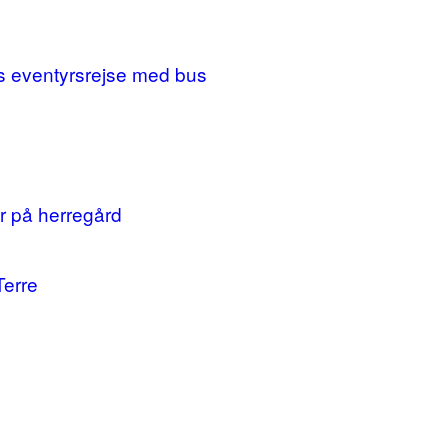
ges eventyrsrejse med bus
r på herregård
Terre