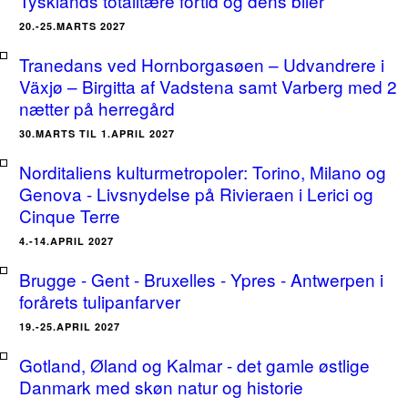
Tysklands totalitære fortid og dens biler
20.-25.MARTS 2027
Tranedans ved Hornborgasøen – Udvandrere i
Växjø – Birgitta af Vadstena samt Varberg med 2
nætter på herregård
30.MARTS TIL 1.APRIL 2027
Norditaliens kulturmetropoler: Torino, Milano og
Genova - Livsnydelse på Rivieraen i Lerici og
Cinque Terre
4.-14.APRIL 2027
Brugge - Gent - Bruxelles - Ypres - Antwerpen i
forårets tulipanfarver
19.-25.APRIL 2027
Gotland, Øland og Kalmar - det gamle østlige
Danmark med skøn natur og historie