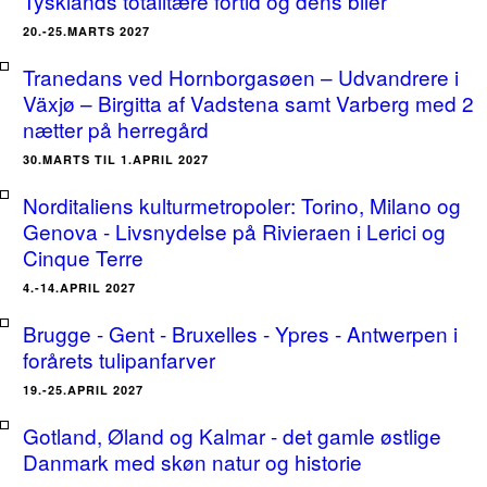
Tysklands totalitære fortid og dens biler
20.-25.MARTS 2027
Tranedans ved Hornborgasøen – Udvandrere i
Växjø – Birgitta af Vadstena samt Varberg med 2
nætter på herregård
30.MARTS TIL 1.APRIL 2027
Norditaliens kulturmetropoler: Torino, Milano og
Genova - Livsnydelse på Rivieraen i Lerici og
Cinque Terre
4.-14.APRIL 2027
Brugge - Gent - Bruxelles - Ypres - Antwerpen i
forårets tulipanfarver
19.-25.APRIL 2027
Gotland, Øland og Kalmar - det gamle østlige
Danmark med skøn natur og historie