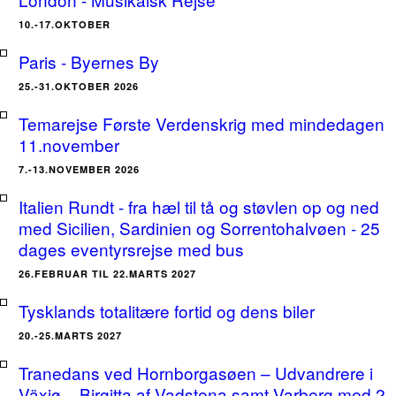
10.-17.OKTOBER
Paris - Byernes By
25.-31.OKTOBER 2026
Temarejse Første Verdenskrig med mindedagen
11.november
7.-13.NOVEMBER 2026
Italien Rundt - fra hæl til tå og støvlen op og ned
med Sicilien, Sardinien og Sorrentohalvøen - 25
dages eventyrsrejse med bus
26.FEBRUAR TIL 22.MARTS 2027
Tysklands totalitære fortid og dens biler
20.-25.MARTS 2027
Tranedans ved Hornborgasøen – Udvandrere i
Växjø – Birgitta af Vadstena samt Varberg med 2