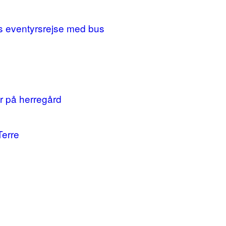
ges eventyrsrejse med bus
r på herregård
Terre