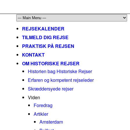
mail@historiskerejser.dk
+45 20 93 17 14
REJSEKALENDER
TILMELD DIG REJSE
PRAKTISK PÅ REJSEN
KONTAKT
OM HISTORISKE REJSER
Historien bag Historiske Rejser
Erfaren og kompetent rejseleder
Skræddersyede rejser
Viden
Foredrag
Artikler
Amsterdam