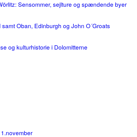
 Wörlitz: Sensommer, sejlture og spændende byer
ll samt Oban, Edinburgh og John O´Groats
lse og kulturhistorie i Dolomitterne
11.november