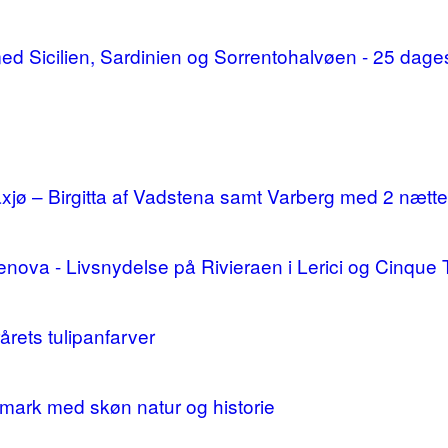
d med Sicilien, Sardinien og Sorrentohalvøen - 25 da
ø – Birgitta af Vadstena samt Varberg med 2 nætte
enova - Livsnydelse på Rivieraen i Lerici og Cinque 
årets tulipanfarver
mark med skøn natur og historie