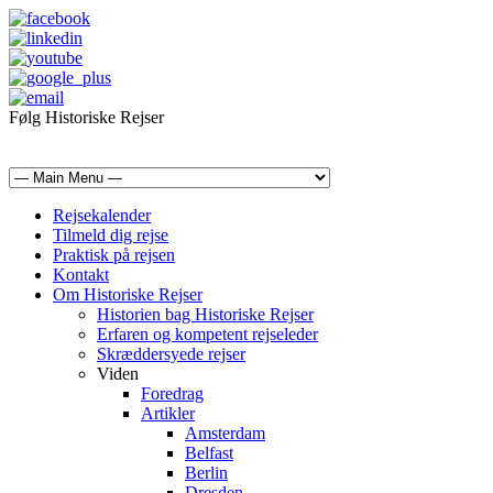
Følg Historiske Rejser
mail@historiskerejser.dk
+45 20 93 17 14
Rejsekalender
Tilmeld dig rejse
Praktisk på rejsen
Kontakt
Om Historiske Rejser
Historien bag Historiske Rejser
Erfaren og kompetent rejseleder
Skræddersyede rejser
Viden
Foredrag
Artikler
Amsterdam
Belfast
Berlin
Dresden