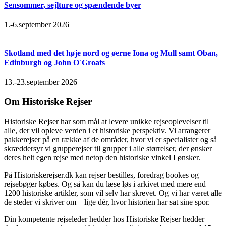
Sensommer, sejlture og spændende byer
1.-6.september 2026
Skotland med det høje nord og øerne Iona og Mull samt Oban,
Edinburgh og John O´Groats
13.-23.september 2026
Om Historiske Rejser
Historiske Rejser har som mål at levere unikke rejseoplevelser til
alle, der vil opleve verden i et historiske perspektiv. Vi arrangerer
pakkerejser på en række af de områder, hvor vi er specialister og så
skræddersyr vi grupperejser til grupper i alle størrelser, der ønsker
deres helt egen rejse med netop den historiske vinkel I ønsker.
På Historiskerejser.dk kan rejser bestilles, foredrag bookes og
rejsebøger købes. Og så kan du læse løs i arkivet med mere end
1200 historiske artikler, som vil selv har skrevet. Og vi har været alle
de steder vi skriver om – lige dér, hvor historien har sat sine spor.
Din kompetente rejseleder hedder hos Historiske Rejser hedder