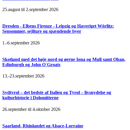
25.august til 2.september 2026
Dresden - Elbens Firenze - Leipzig og Haveriget Wörlitz:
Sensommer, sejlture og spændende byer
1.-6.september 2026
Skotland med det høje nord og øerne Iona og Mull samt Oban,
Edinburgh og John O´Groats
13.-23.september 2026
Sydtyrol – det bedste af Italien og Tyrol – livsnydelse og
kulturhistorie i Dolomitterne
26.september til 4.oktober 2026
Saarland, Rhinlandet og Alsace-Lorraine