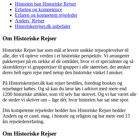
Historien bag Historiske Rejser
Erfaring og kompetence
Erfaren og kompetent rejseleder
Anders´ Rejser
Historiskerejser.dk anbefaler
Om Historiske Rejser
Historiske Rejser har som mål at levere unikke rejseoplevelser til
alle, der vil opleve verden i et historiske perspektiv. Vi arrangerer
pakkerejser på en række af de områder, hvor vi er specialister og så
skræddersyr vi grupperejser til grupper i alle størrelser, der ønsker
deres helt egen rejse med netop den historiske vinkel I ønsker.
På Historiskerejser.dk kan rejser bestilles, foredrag bookes og
rejsebøger købes. Og så kan du læse løs i arkivet med mere end
1200 historiske artikler, som vil selv har skrevet. Og vi har været alle
de steder vi skriver om – lige dér, hvor historien har sat sine spor.
Din kompetente rejseleder hedder hos Historiske Rejser hedder
Anders og er cand. mag. i historie og religion og har mere end 15
års rejseledererfaring.
Om Historiske Rejser