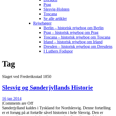
Prag
Slesvig-Holsten
Toscana
Se alle artikler
Rejsebøger
Berlin – historisk rejsebog om Berlin
Prag – historisk rejsebog om Prag
Toscana – historisk rejsebog om Toscana
Irland – historisk rejsebog om Irland
Dresden – historisk rejsebog om Dresdens
I Luthers Fodspor
Tag
Slaget ved Frederiksstad 1850
Slesvig og Sønderjyllands Historie
16 jan 2014
|
Comments are Off
Sønderjylland kaldes i Tyskland for Nordslesvig. Denne fortælling
er et forsøg på at fortælle såvel historien i hele Slesvig. Den er