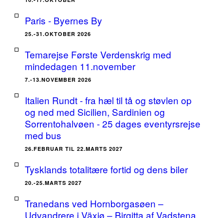
Paris - Byernes By
25.-31.OKTOBER 2026
Temarejse Første Verdenskrig med
mindedagen 11.november
7.-13.NOVEMBER 2026
Italien Rundt - fra hæl til tå og støvlen op
og ned med Sicilien, Sardinien og
Sorrentohalvøen - 25 dages eventyrsrejse
med bus
26.FEBRUAR TIL 22.MARTS 2027
Tysklands totalitære fortid og dens biler
20.-25.MARTS 2027
Tranedans ved Hornborgasøen –
Udvandrere i Växjø – Birgitta af Vadstena