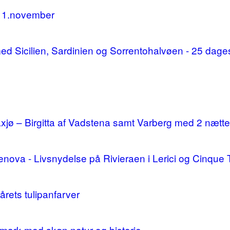
11.november
d med Sicilien, Sardinien og Sorrentohalvøen - 25 da
ø – Birgitta af Vadstena samt Varberg med 2 nætte
enova - Livsnydelse på Rivieraen i Lerici og Cinque 
årets tulipanfarver
mark med skøn natur og historie