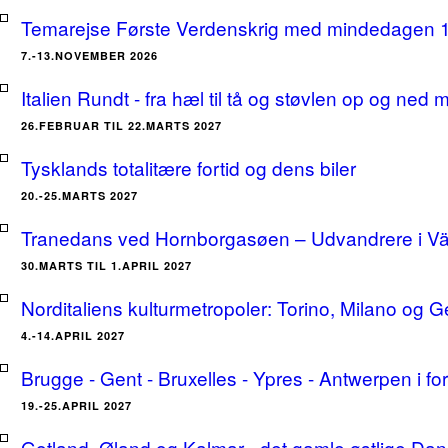
Temarejse Første Verdenskrig med mindedagen 
7.-13.NOVEMBER 2026
Italien Rundt - fra hæl til tå og støvlen op og ne
26.FEBRUAR TIL 22.MARTS 2027
Tysklands totalitære fortid og dens biler
20.-25.MARTS 2027
Tranedans ved Hornborgasøen – Udvandrere i Växj
30.MARTS TIL 1.APRIL 2027
Norditaliens kulturmetropoler: Torino, Milano og G
4.-14.APRIL 2027
Brugge - Gent - Bruxelles - Ypres - Antwerpen i for
19.-25.APRIL 2027
Gotland, Øland og Kalmar - det gamle østlige Dan