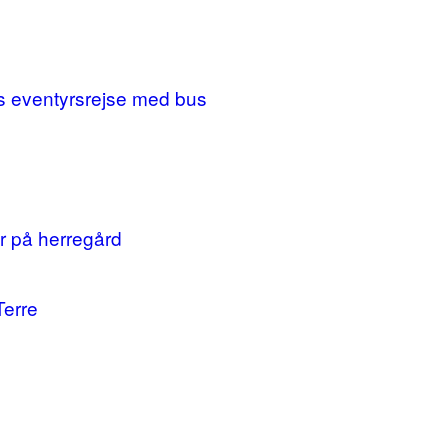
ges eventyrsrejse med bus
r på herregård
Terre