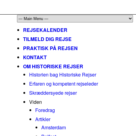
mail@historiskerejser.dk
+45 20 93 17 14
REJSEKALENDER
TILMELD DIG REJSE
PRAKTISK PÅ REJSEN
KONTAKT
OM HISTORISKE REJSER
Historien bag Historiske Rejser
Erfaren og kompetent rejseleder
Skræddersyede rejser
Viden
Foredrag
Artikler
Amsterdam