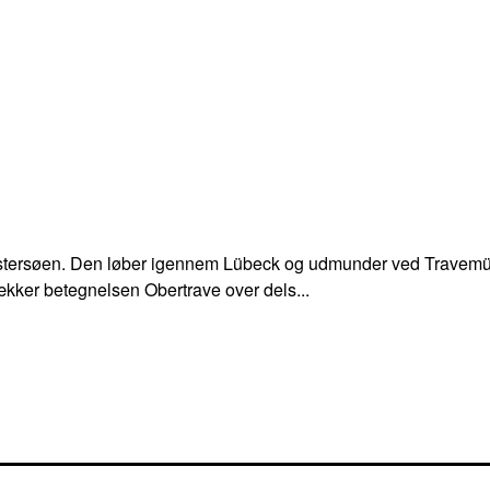
 Østersøen. Den løber igennem Lübeck og udmunder ved Travemün
ækker betegnelsen Obertrave over dels...