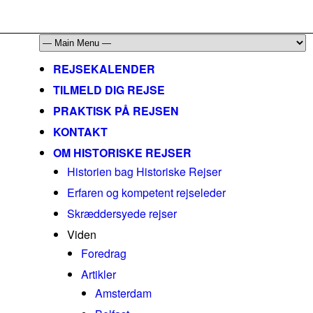
mail@historiskerejser.dk
+45 20 93 17 14
REJSEKALENDER
TILMELD DIG REJSE
PRAKTISK PÅ REJSEN
KONTAKT
OM HISTORISKE REJSER
Historien bag Historiske Rejser
Erfaren og kompetent rejseleder
Skræddersyede rejser
Viden
Foredrag
Artikler
Amsterdam