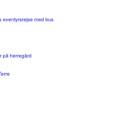
ges eventyrsrejse med bus
r på herregård
Terre