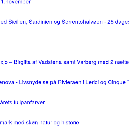
11.november
d med Sicilien, Sardinien og Sorrentohalvøen - 25 da
ø – Birgitta af Vadstena samt Varberg med 2 nætte
enova - Livsnydelse på Rivieraen i Lerici og Cinque 
årets tulipanfarver
mark med skøn natur og historie