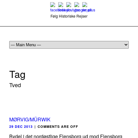
Følg Historiske Rejser
mail@historiskerejser.dk
+45 20 93 17 14
Tag
Tved
MØRVIG/MÜRWIK
29 DEC 2013
|
COMMENTS ARE OFF
Bydel i det nordøstlige Flensborg ud mod Flensborg