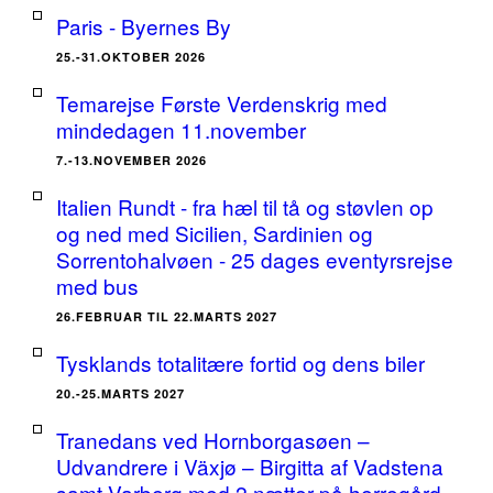
Paris - Byernes By
25.-31.OKTOBER 2026
Temarejse Første Verdenskrig med
mindedagen 11.november
7.-13.NOVEMBER 2026
Italien Rundt - fra hæl til tå og støvlen op
og ned med Sicilien, Sardinien og
Sorrentohalvøen - 25 dages eventyrsrejse
med bus
26.FEBRUAR TIL 22.MARTS 2027
Tysklands totalitære fortid og dens biler
20.-25.MARTS 2027
Tranedans ved Hornborgasøen –
Udvandrere i Växjø – Birgitta af Vadstena
samt Varberg med 2 nætter på herregård