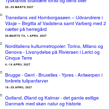
Tysklands totalitære fortid og dens biler
20.-25.MARTS 2027
Tranedans ved Hornborgasøen – Udvandrere i
Växjø – Birgitta af Vadstena samt Varberg med 2
nætter på herregård
30.MARTS TIL 1.APRIL 2027
Norditaliens kulturmetropoler: Torino, Milano og
Genova - Livsnydelse på Rivieraen i Lerici og
Cinque Terre
4.-14.APRIL 2027
Brugge - Gent - Bruxelles - Ypres - Antwerpen i
forårets tulipanfarver
19.-25.APRIL 2027
Gotland, Øland og Kalmar - det gamle østlige
Danmark med skøn natur og historie