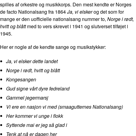
spilles af orkestre og musikkorps. Den mest kendte er Norges
de facto Nationalsang fra 1864
Ja, vi elsker
og det som for
mange er den uofficielle nationalsang nummer to,
Norge i rødt,
hvitt og blått
med to vers skrevet i 1941 og slutverset tilføjet i
1945.
Her er nogle af de kendte sange og musikstykker:
Ja, vi elsker dette landet
Norge i rødt, hvitt og blått
Kongesangen
Gud signe vårt dyre fedreland
Gammel jegermarsj
Vi ere en nasjon vi med (smaagutternes Nationalsang)
Her kommer vi unge i flokk
Syttende mai er jeg så glad i
Tenk at nå er dagen her