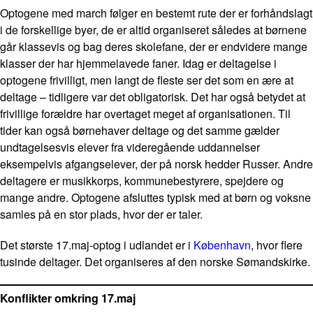
Optogene med march følger en bestemt rute der er forhåndslagt
i de forskellige byer, de er altid organiseret således at børnene
går klassevis og bag deres skolefane, der er endvidere mange
klasser der har hjemmelavede faner. Idag er deltagelse i
optogene frivilligt, men langt de fleste ser det som en ære at
deltage – tidligere var det obligatorisk. Det har også betydet at
frivillige forældre har overtaget meget af organisationen. Til
tider kan også børnehaver deltage og det samme gælder
undtagelsesvis elever fra videregående uddannelser
eksempelvis afgangselever, der på norsk hedder Russer. Andre
deltagere er musikkorps, kommunebestyrere, spejdere og
mange andre. Optogene afsluttes typisk med at børn og voksne
samles på en stor plads, hvor der er taler.
Det største 17.maj-optog i udlandet er i
København
, hvor flere
tusinde deltager. Det organiseres af den norske Sømandskirke.
Konflikter omkring 17.maj