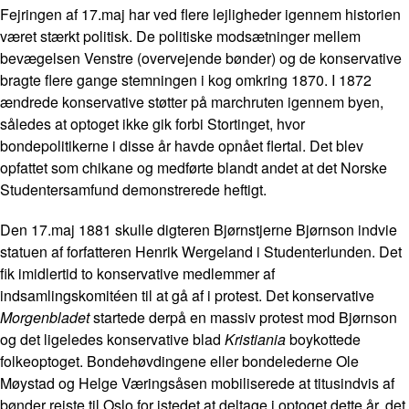
Fejringen af 17.maj har ved flere lejligheder igennem historien
været stærkt politisk. De politiske modsætninger mellem
bevægelsen Venstre (overvejende bønder) og de konservative
bragte flere gange stemningen i kog omkring 1870. I 1872
ændrede konservative støtter på marchruten igennem byen,
således at optoget ikke gik forbi Stortinget, hvor
bondepolitikerne i disse år havde opnået flertal. Det blev
opfattet som chikane og medførte blandt andet at det Norske
Studentersamfund demonstrerede heftigt.
Den 17.maj 1881 skulle digteren Bjørnstjerne Bjørnson indvie
statuen af forfatteren Henrik Wergeland i Studenterlunden. Det
fik imidlertid to konservative medlemmer af
indsamlingskomitéen til at gå af i protest. Det konservative
Morgenbladet
startede derpå en massiv protest mod Bjørnson
og det ligeledes konservative blad
Kristiania
boykottede
folkeoptoget. Bondehøvdingene eller bondelederne Ole
Møystad og Helge Væringsåsen mobiliserede at titusindvis af
bønder rejste til Oslo for istedet at deltage i optoget dette år, det