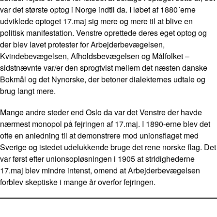
var det største optog i Norge indtil da. I løbet af 1880´erne
udviklede optoget 17.maj sig mere og mere til at blive en
politisk manifestation. Venstre oprettede deres eget optog og
der blev lavet protester for Arbejderbevægelsen,
Kvindebevægelsen, Afholdsbevægelsen og Målfolket –
sidstnævnte var/er den sprogtvist mellem det næsten danske
Bokmål og det Nynorske, der betoner dialekternes udtale og
brug langt mere.
Mange andre steder end Oslo da var det Venstre der havde
nærmest monopol på fejringen af 17.maj. I 1890-erne blev det
ofte en anledning til at demonstrere mod unionsflaget med
Sverige og istedet udelukkende bruge det rene norske flag. Det
var først efter unionsopløsningen i 1905 at stridighederne
17.maj blev mindre intenst, omend at Arbejderbevægelsen
forblev skeptiske i mange år overfor fejringen.