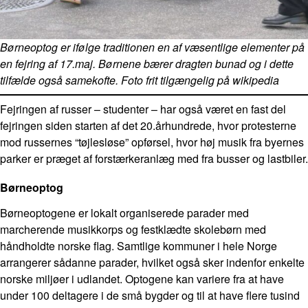
Børneoptog er ifølge traditionen en af væsentlige elementer på
en fejring af 17.maj. Børnene bærer dragten bunad og i dette
tilfælde også samekofte. Foto frit tilgængelig på wikipedia
Fejringen af russer – studenter – har også været en fast del
fejringen siden starten af det 20.århundrede, hvor protesterne
mod russernes “tøjlesløse” opførsel, hvor høj musik fra byernes
parker er præget af forstærkeranlæg med fra busser og lastbiler.
Børneoptog
Børneoptogene er lokalt organiserede parader med
marcherende musikkorps og festklædte skolebørn med
håndholdte norske flag. Samtlige kommuner i hele Norge
arrangerer sådanne parader, hvilket også sker indenfor enkelte
norske miljøer i udlandet. Optogene kan variere fra at have
under 100 deltagere i de små bygder og til at have flere tusind