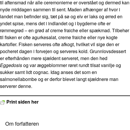
til aftensmad når alle ceremonierne er overstået og dermed kan
nyde middagen sammen til sent. Maden afhænger af hvor i
landet man befinder sig, tæt på sø og elv er laks og ørred en
yndet spise, mens det i indlandet og i bygderne ofte er
rømmegrød – en grød af creme fraiche eller spækmad. Tilbehør
til fisken er ofte agurkesalat, creme fraiche eller nye kogte
kartofler. Fisken serveres ofte afkogt, hvilket vil sige den er
pocheret dagen i forvejen og serveres kold. Grunnlovsdessert
er efterhånden mere sjældent serveret, men den hed
Eggedosis
og var æggeblommer røret rundt tilsat vanilje og
sukker samt lidt cognac. Idag anses det som en
salmonellabombe og er derfor blevet langt sjældnere man
serverer denne.
Print siden her
Om forfatteren