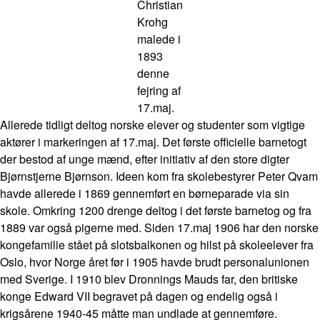
Christian
Krohg
malede i
1893
denne
fejring af
17.maj.
Allerede tidligt deltog norske elever og studenter som vigtige
aktører i markeringen af 17.maj. Det første officielle barnetogt
der bestod af unge mænd, efter initiativ af den store digter
Bjørnstjerne Bjørnson. Ideen kom fra skolebestyrer Peter Qvam
havde allerede i 1869 gennemført en børneparade via sin
skole. Omkring 1200 drenge deltog i det første barnetog og fra
1889 var også pigerne med. Siden 17.maj 1906 har den norske
kongefamilie stået på slotsbalkonen og hilst på skoleelever fra
Oslo, hvor Norge året før i 1905 havde brudt personalunionen
med Sverige. I 1910 blev Dronnings Mauds far, den britiske
konge Edward VII begravet på dagen og endelig også i
krigsårene 1940-45 måtte man undlade at gennemføre.