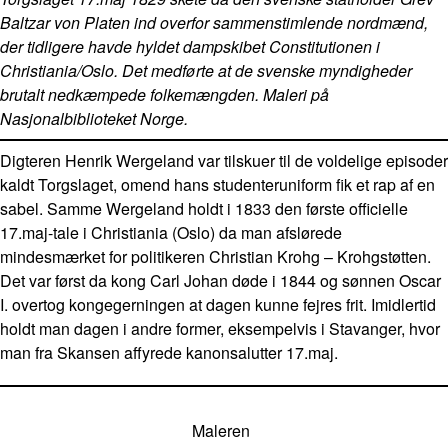
Baltzar von Platen ind overfor sammenstimlende nordmænd,
der tidligere havde hyldet dampskibet Constitutionen i
Christiania/Oslo. Det medførte at de svenske myndigheder
brutalt nedkæmpede folkemængden. Maleri på
Nasjonalbiblioteket Norge.
Digteren Henrik Wergeland var tilskuer til de voldelige episoder
kaldt Torgslaget, omend hans studenteruniform fik et rap af en
sabel. Samme Wergeland holdt i 1833 den første officielle
17.maj-tale i Christiania (Oslo) da man afslørede
mindesmærket for politikeren Christian Krohg – Krohgstøtten.
Det var først da kong Carl Johan døde i 1844 og sønnen Oscar
I. overtog kongegerningen at dagen kunne fejres frit. Imidlertid
holdt man dagen i andre former, eksempelvis i Stavanger, hvor
man fra Skansen affyrede kanonsalutter 17.maj.
Maleren