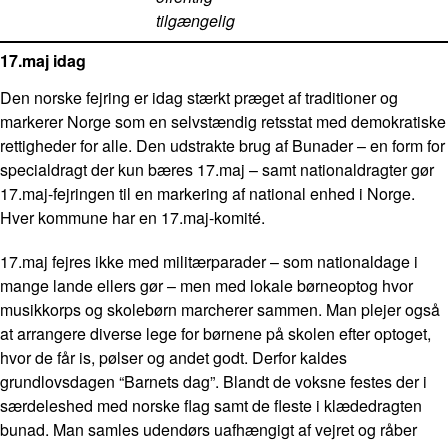
tilgængelig
17.maj idag
Den norske fejring er idag stærkt præget af traditioner og
markerer Norge som en selvstændig retsstat med demokratiske
rettigheder for alle. Den udstrakte brug af Bunader – en form for
specialdragt der kun bæres 17.maj – samt nationaldragter gør
17.maj-fejringen til en markering af national enhed i Norge.
Hver kommune har en 17.maj-komité.
17.maj fejres ikke med militærparader – som nationaldage i
mange lande ellers gør – men med lokale børneoptog hvor
musikkorps og skolebørn marcherer sammen. Man plejer også
at arrangere diverse lege for børnene på skolen efter optoget,
hvor de får is, pølser og andet godt. Derfor kaldes
grundlovsdagen “Barnets dag”. Blandt de voksne festes der i
særdeleshed med norske flag samt de fleste i klædedragten
bunad. Man samles udendørs uafhængigt af vejret og råber