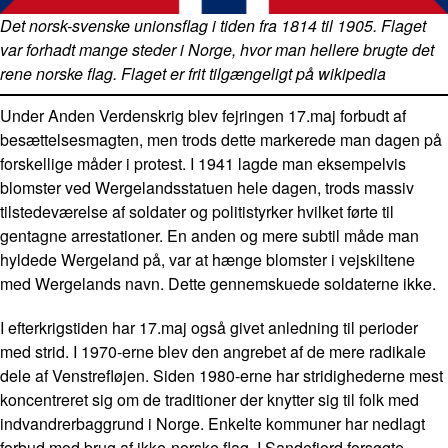
Det norsk-svenske unionsflag i tiden fra 1814 til 1905. Flaget
var forhadt mange steder i Norge, hvor man hellere brugte det
rene norske flag. Flaget er frit tilgængeligt på wikipedia
Under Anden Verdenskrig blev fejringen 17.maj forbudt af
besættelsesmagten, men trods dette markerede man dagen på
forskellige måder i protest. I 1941 lagde man eksempelvis
blomster ved Wergelandsstatuen hele dagen, trods massiv
tilstedeværelse af soldater og politistyrker hvilket førte til
gentagne arrestationer. En anden og mere subtil måde man
hyldede Wergeland på, var at hænge blomster i vejskiltene
med Wergelands navn. Dette gennemskuede soldaterne ikke.
I efterkrigstiden har 17.maj også givet anledning til perioder
med strid. I 1970-erne blev den angrebet af de mere radikale
dele af Venstrefløjen. Siden 1980-erne har stridighederne mest
koncentreret sig om de traditioner der knytter sig til folk med
indvandrerbaggrund i Norge. Enkelte kommuner har nedlagt
forbud mod brug af ikke-norske flag. I Sandefjord forsøgte