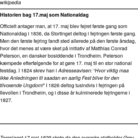
wikipedia
Historien bag 17.maj som Nationaldag
Officielt antager man, at 17. maj blev fejret første gang som
Nationaldag i 1836, da Stortinget deltog i fejringen første gang.
Men den første fejring fandt sted allerede på den første årsdag,
hvor det menes at være sket på initiativ af Matthias Conrad
Peterson, en dansker bosiddende i Trondheim. Peterson
kæmpede efterfølgende for at gøre 17. maj til en stor national
festdag. I 1824 skrev han i
Adresseavisen:
“
Hvor viktig maa
ikke Anledningen til saadan en aarlig Fest blive for den
tilvoxende Ungdom!
” I 1826 deltog tusindvis i fejringen på
Ilevollen i Trondheim, og i disse år kulminerede fejringerne i
1827.
Torgslaget 17.maj 1829 skete da den svenske statholder Grev