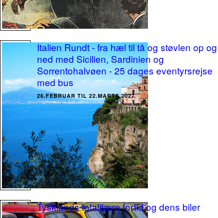
Italien Rundt - fra hæl til tå og støvlen op og
ned med Sicilien, Sardinien og
Sorrentohalvøen - 25 dages eventyrsrejse
med bus
26.FEBRUAR TIL 22.MARTS 2027
Tysklands totalitære fortid og dens biler