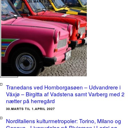
20.-25.MARTS 2027
Tranedans ved Hornborgasøen – Udvandrere i
Växjø – Birgitta af Vadstena samt Varberg med 2
nætter på herregård
30.MARTS TIL 1.APRIL 2027
Norditaliens kulturmetropoler: Torino, Milano og
Genova - Livsnydelse på Rivieraen i Lerici og