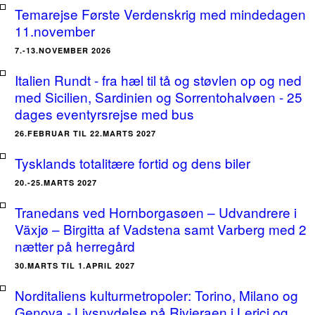
Temarejse Første Verdenskrig med mindedagen
11.november
7.-13.NOVEMBER 2026
Italien Rundt - fra hæl til tå og støvlen op og ned
med Sicilien, Sardinien og Sorrentohalvøen - 25
dages eventyrsrejse med bus
26.FEBRUAR TIL 22.MARTS 2027
Tysklands totalitære fortid og dens biler
20.-25.MARTS 2027
Tranedans ved Hornborgasøen – Udvandrere i
Växjø – Birgitta af Vadstena samt Varberg med 2
nætter på herregård
30.MARTS TIL 1.APRIL 2027
Norditaliens kulturmetropoler: Torino, Milano og
Genova - Livsnydelse på Rivieraen i Lerici og