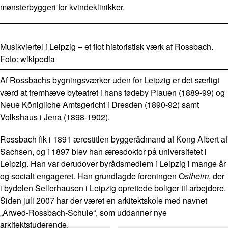
mønsterbyggeri for kvindeklinikker.
Musikviertel i Leipzig – et flot historistisk værk af Rossbach.
Foto: wikipedia
Af Rossbachs bygningsværker uden for Leipzig er det særligt
værd at fremhæve byteatret i hans fødeby Plauen (1889-99) og
Neue Königliche Amtsgericht i Dresden (1890-92) samt
Volkshaus i Jena (1898-1902).
Rossbach fik i 1891 ærestitlen byggerådmand af Kong Albert af
Sachsen, og i 1897 blev han æresdoktor på universitetet i
Leipzig. Han var derudover byrådsmedlem i Leipzig i mange år
og socialt engageret. Han grundlagde foreningen O
stheim
, der
i bydelen Sellerhausen i Leipzig oprettede boliger til arbejdere.
Siden juli 2007 har der været en arkitektskole med navnet
„Arwed-Rossbach-Schule“, som uddanner nye
arkitektstuderende.