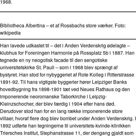
1968.
Bibliotheca Albertina – et af Rossbachs store værker. Foto:
wikipedia
Han lavede udkastet til – det i Anden Verdenskrig ødelagte –
klubhus for Foreningen Harmonie på Rossplatz 5b i 1887. Han
tegnede en ny neogotisk facade til den sengotiske
universitetskirke St. Pauli – som i 1968 blev sprængt af
bystyret. Han stod for nybyggeriet af Rote Kolleg i Ritterstrasse
1891-92. Til hans vigtigste byggerier hører Leipziger Banks
hovedbygning fra 1898-1901 tæt ved Neues Rathaus og den
imponerende neoromanske Taborkirche i Leipzig-
Kleinzschocher, der blev færdig i 1904 efter hans død.
Derudover stod han for en lang række imponerende store
villaer, hvoraf flere dog blev bombet under Anden Verdenskrig. I
1892 udførte han tegningerne til universitets-kvinde-klinikken
Triersches Institut, Stephanstrasse 11, der dengang gjaldt som