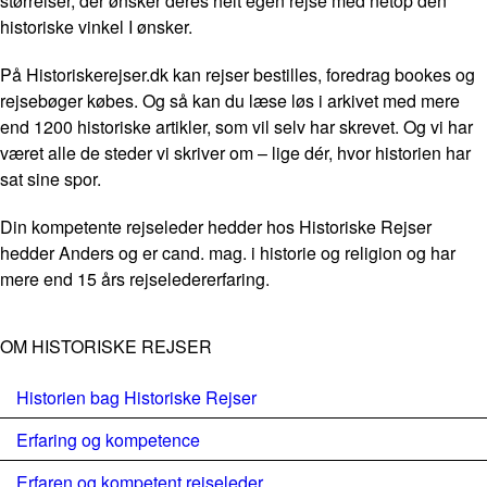
størrelser, der ønsker deres helt egen rejse med netop den
historiske vinkel I ønsker.
På Historiskerejser.dk kan rejser bestilles, foredrag bookes og
rejsebøger købes. Og så kan du læse løs i arkivet med mere
end 1200 historiske artikler, som vil selv har skrevet. Og vi har
været alle de steder vi skriver om – lige dér, hvor historien har
sat sine spor.
Din kompetente rejseleder hedder hos Historiske Rejser
hedder Anders og er cand. mag. i historie og religion og har
mere end 15 års rejseledererfaring.
OM HISTORISKE REJSER
Historien bag Historiske Rejser
Erfaring og kompetence
Erfaren og kompetent rejseleder