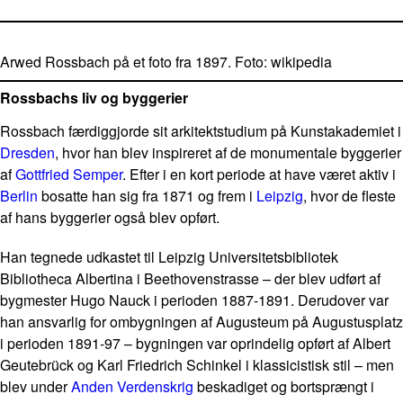
Arwed Rossbach på et foto fra 1897. Foto: wikipedia
Rossbachs liv og byggerier
Rossbach færdiggjorde sit arkitektstudium på Kunstakademiet i
Dresden
, hvor han blev inspireret af de monumentale byggerier
af
Gottfried Semper
. Efter i en kort periode at have været aktiv i
Berlin
bosatte han sig fra 1871 og frem i
Leipzig
, hvor de fleste
af hans byggerier også blev opført.
Han tegnede udkastet til Leipzig Universitetsbibliotek
Bibliotheca Albertina i Beethovenstrasse – der blev udført af
bygmester Hugo Nauck i perioden 1887-1891. Derudover var
han ansvarlig for ombygningen af Augusteum på Augustusplatz
i perioden 1891-97 – bygningen var oprindelig opført af Albert
Geutebrück og Karl Friedrich Schinkel i klassicistisk stil – men
blev under
Anden Verdenskrig
beskadiget og bortsprængt i