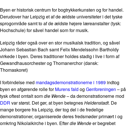
Byen er historisk centrum for bogtrykkerkunsten og for handel.
Derudover har Leipzig et af de ældste universiteter i det tyske
sprogområde samt to af de ældste højere læreanstalter (tysk:
Hochschule) for såvel handel som for musik.
Leipzig råder også over en stor musikalsk tradition, og såvel
Johann Sebastian Bach samt Felix Mendelssohn Bartholdy
virkede i byen. Deres traditioner holdes stadig i live i form af
Gewandhausorchester og Thomanerchor (dansk:
Thomaskoret)
I forbindelse med
mandagsdemonstrationerne i 1989
indtog
byen en afgørende rolle for
Murens fald
og
Genforeningen
– på
tysk oftest omtalt som
die Wende
– da demonstrationerne mod
DDR
var størst. Det gør, at byen betegnes
Heldenstadt
. De
mange borgere fra Leipzig, der tog del i de fredelige
demonstrationer, organiserede deres fredsmøder primært i og
omkring Nikolaikirche i byen. Efter
die Wende
er begrebet