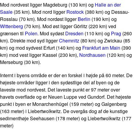
Mod nordvest ligger Magdeburg (130 km) og
Halle an der
Saale
(35 km). Mod nord ligger
Rostock
(380 km) og Dessau-
Rosslau (70 km). Mod nordøst ligger
Berlin
(190 km) og
Wittenberg
(70 km). Mod øst ligger Görlitz (220 km) ved
grænsen til
Polen
. Mod sydøst
Dresden
(110 km) og
Prag
(260
km). Direkte mod syd ligger
Chemnitz
(80 km) og Zwickau (85
km) og mod sydvest Erfurt (140 km) og
Frankfurt am Main
(390
km) mod vest ligger Kassel (230 km),
Nordhausen
(120 km) og
Merseburg (30 km).
Internt i byens område er der en forskel i højde på 60 meter. De
højeste områder ligger i den sydøstlige del af byen og de
laveste mod nordvest. Det laveste punkt er 97 meter over
havets overflade og er Neuen Luppe ved Gundorf. Det højeste
punkt i byen er Monarchenhügel (159 meter) og Galgenberg
(163 meter) i Liebertwolkwitz. De overgås dog af de kunstige
sedimenthøje Seehausen (178 meter) og Liebertwolkwitz (177
meter)