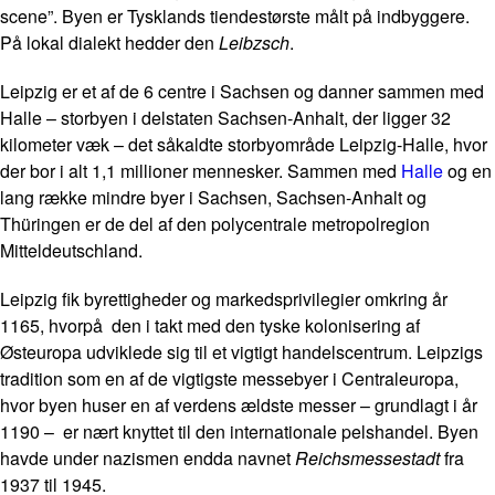
scene”. Byen er Tysklands tiendestørste målt på indbyggere.
På lokal dialekt hedder den
Leibzsch
.
Leipzig er et af de 6 centre i Sachsen og danner sammen med
Halle – storbyen i delstaten Sachsen-Anhalt, der ligger 32
kilometer væk – det såkaldte storbyområde Leipzig-Halle, hvor
der bor i alt 1,1 millioner mennesker. Sammen med
Halle
og en
lang række mindre byer i Sachsen, Sachsen-Anhalt og
Thüringen er de del af den polycentrale metropolregion
Mitteldeutschland.
Leipzig fik byrettigheder og markedsprivilegier omkring år
1165, hvorpå den i takt med den tyske kolonisering af
Østeuropa udviklede sig til et vigtigt handelscentrum. Leipzigs
tradition som en af de vigtigste messebyer i Centraleuropa,
hvor byen huser en af verdens ældste messer – grundlagt i år
1190 – er nært knyttet til den internationale pelshandel. Byen
havde under nazismen endda navnet
Reichsmessestadt
fra
1937 til 1945.