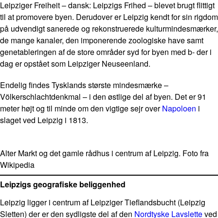
Leipziger Freiheit – dansk: Leipzigs Frihed – blevet brugt flittigt
til at promovere byen. Derudover er Leipzig kendt for sin rigdom
på udvendigt sanerede og rekonstruerede kulturmindesmærker,
de mange kanaler, den imponerende zoologiske have samt
genetableringen af de store områder syd for byen med b- der i
dag er opstået som Leipziger Neuseenland.
Endelig findes Tysklands største mindesmærke –
Völkerschlachtdenkmal – i den østlige del af byen. Det er 91
meter højt og til minde om den vigtige sejr over
Napoloen
i
slaget ved Leipzig i 1813.
Alter Markt og det gamle rådhus i centrum af Leipzig. Foto fra
Wikipedia
Leipzigs geografiske beliggenhed
Leipzig ligger i centrum af Leipziger Tieflandsbucht (Leipzig
Sletten) der er den sydligste del af den
Nordtyske Lavslette
ved