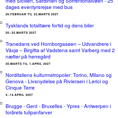
med Sicilien, Sardinien og Sorrentohalvøen - 25
dages eventyrsrejse med bus
26.FEBRUAR TIL 22.MARTS 2027
Tysklands totalitære fortid og dens biler
20.-25.MARTS 2027
Tranedans ved Hornborgasøen – Udvandrere i
Växjø – Birgitta af Vadstena samt Varberg med 2
nætter på herregård
30.MARTS TIL 1.APRIL 2027
Norditaliens kulturmetropoler: Torino, Milano og
Genova - Livsnydelse på Rivieraen i Lerici og
Cinque Terre
4.-14.APRIL 2027
Brugge - Gent - Bruxelles - Ypres - Antwerpen i
forårets tulipanfarver