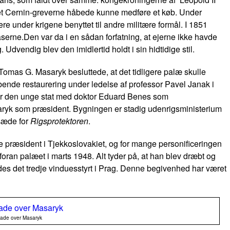
ilket Cernin-greverne håbede kunne medføre et køb. Under
e under krigene benyttet til andre militære formål. I 1851
erne.Den var da i en sådan forfatning, at ejerne ikke havde
dvendig blev den imidlertid holdt i sin hidtidige stil.
Tomas G. Masaryk besluttede, at det tidligere palæ skulle
bende restaurering under ledelse af professor Pavel Janak i
or den unge stat med doktor Eduard Benes som
saryk som præsident. Bygningen er stadig udenrigsministerium
 sæde for
Rigsprotektoren
.
 præsident i Tjekkoslovakiet, og for mange personificeringen
 foran palæet i marts 1948. Alt tyder på, at han blev dræbt og
ldes det tredje vinduesstyrt i Prag. Denne begivenhed har været
ade over Masaryk