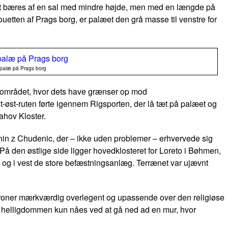
aget bæres af en sal med mindre højde, men med en længde på
uetten af Prags borg, er palæet den grå masse til venstre for
palæ på Prags borg
rgområdet, hvor dets have grænser op mod
-øst-ruten førte igennem Rigsporten, der lå tæt på palæet og
ahov Kloster.
in z Chudenic, der – ikke uden problemer – erhvervede sig
På den østlige side ligger hovedklosteret for Loreto i Bøhmen,
r og i vest de store befæstningsanlæg. Terrænet var ujævnt
t troner mærkværdig overlegent og upassende over den religiøse
or helligdommen kun nåes ved at gå ned ad en mur, hvor