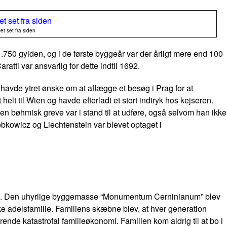
t set fra siden
.750 gylden, og i de første byggeår var der årligt mere end 100
atti var ansvarlig for dette indtil 1692.
 havde ytret ønske om at aflægge et besøg i Prag for at
elt til Wien og havde efterladt et stort indtryk hos kejseren.
en bøhmisk greve var i stand til at udføre, også selvom han ikke
bkowicz og Liechtenstein var blevet optaget i
1673. Den uhyrlige byggemasse “Monumentum Cerninianum” blev
e adelsfamilie. Familiens skæbne blev, at hver generation
arende katastrofal familieøkonomi. Familien kom aldrig til at bo i