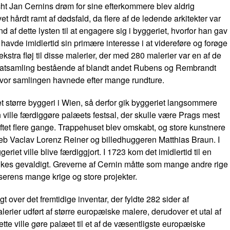
cht Jan Cernins drøm for sine efterkommere blev aldrig
et hårdt ramt af dødsfald, da flere af de ledende arkitekter var
 af dette lysten til at engagere sig i byggeriet, hvorfor han gav
avde imidlertid sin primære interesse i at videreføre og forøge
ekstra fløj til disse malerier, der med 280 malerier var en af de
ivatsamling bestående af blandt andet Rubens og Rembrandt
hvor samlingen havnede efter mange rundture.
større byggeri i Wien, så derfor gik byggeriet langsommere
n ville færdiggøre palæets festsal, der skulle være Prags mest
tet flere gange. Trappehuset blev omskabt, og store kunstnere
eb Vaclav Lorenz Reiner og billedhuggeren Matthias Braun. I
riet ville blive færdiggjort. I 1723 kom det imidlertid til en
lankes gevaldigt. Greverne af Cernin måtte som mange andre rige
ejserens mange krige og store projekter.
over det fremtidige inventar, der fyldte 282 sider af
lerier udført af større europæiske malere, derudover et utal af
tte ville gøre palæet til et af de væsentligste europæiske