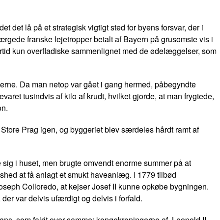
et det lå på et strategisk vigtigt sted for byens forsvar, der i
hærgede franske lejetropper betalt af Bayern på grusomste vis i
rtid kun overfladiske sammenlignet med de ødelæggelser, som
erne. Da man netop var gået i gang hermed, påbegyndte
aret tusindvis af kilo af krudt, hvilket gjorde, at man frygtede,
on.
 Store Prag igen, og byggeriet blev særdeles hårdt ramt af
te sig i huset, men brugte omvendt enorme summer på at
shed at få anlagt et smukt haveanlæg. I 1779 tilbød
Joseph Colloredo, at kejser Josef II kunne opkøbe bygningen.
der var delvis ufærdigt og delvis i forfald.
ans, som faldt over samme: kongekroningerne af Leopold II