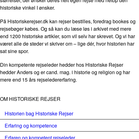
størrelser, der ønsker deres helt egen rejse med netop den
historiske vinkel I ønsker.
På Historiskerejser.dk kan rejser bestilles, foredrag bookes og
rejsebøger købes. Og så kan du læse løs i arkivet med mere
end 1200 historiske artikler, som vil selv har skrevet. Og vi har
været alle de steder vi skriver om – lige dér, hvor historien har
sat sine spor.
Din kompetente rejseleder hedder hos Historiske Rejser
hedder Anders og er cand. mag. i historie og religion og har
mere end 15 års rejseledererfaring.
OM HISTORISKE REJSER
Historien bag Historiske Rejser
Erfaring og kompetence
Erfaren og kompetent rejseleder