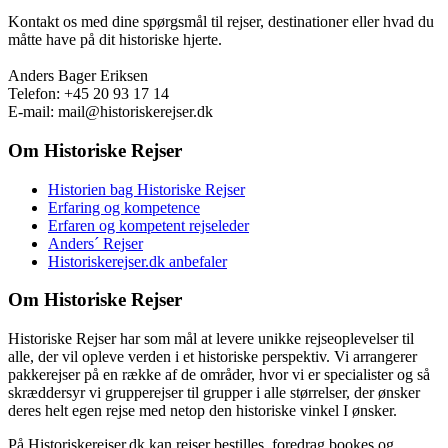
Kontakt os med dine spørgsmål til rejser, destinationer eller hvad du
måtte have på dit historiske hjerte.
Anders Bager Eriksen
Telefon: +45 20 93 17 14
E-mail: mail@historiskerejser.dk
Om Historiske Rejser
Historien bag Historiske Rejser
Erfaring og kompetence
Erfaren og kompetent rejseleder
Anders´ Rejser
Historiskerejser.dk anbefaler
Om Historiske Rejser
Historiske Rejser har som mål at levere unikke rejseoplevelser til
alle, der vil opleve verden i et historiske perspektiv. Vi arrangerer
pakkerejser på en række af de områder, hvor vi er specialister og så
skræddersyr vi grupperejser til grupper i alle størrelser, der ønsker
deres helt egen rejse med netop den historiske vinkel I ønsker.
På Historiskerejser.dk kan rejser bestilles, foredrag bookes og