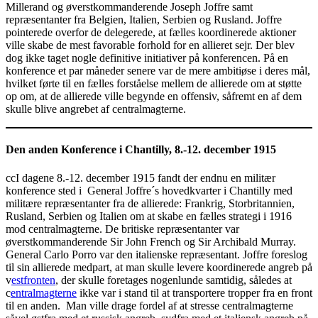
Millerand og øverstkommanderende Joseph Joffre samt
repræsentanter fra Belgien, Italien, Serbien og Rusland. Joffre
pointerede overfor de delegerede, at fælles koordinerede aktioner
ville skabe de mest favorable forhold for en allieret sejr. Der blev
dog ikke taget nogle definitive initiativer på konferencen. På en
konference et par måneder senere var de mere ambitiøse i deres mål,
hvilket førte til en fælles forståelse mellem de allierede om at støtte
op om, at de allierede ville begynde en offensiv, såfremt en af dem
skulle blive angrebet af centralmagterne.
Den anden Konference i Chantilly, 8.-12. december 1915
ccI dagene 8.-12. december 1915 fandt der endnu en militær
konference sted i General Joffre´s hovedkvarter i Chantilly med
militære repræsentanter fra de allierede: Frankrig, Storbritannien,
Rusland, Serbien og Italien om at skabe en fælles strategi i 1916
mod centralmagterne. De britiske repræsentanter var
øverstkommanderende Sir John French og Sir Archibald Murray.
General Carlo Porro var den italienske repræsentant. Joffre foreslog
til sin allierede medpart, at man skulle levere koordinerede angreb på
v
estfronten
, der skulle foretages nogenlunde samtidig, således at
c
entralmagterne
ikke var i stand til at transportere tropper fra en front
til en anden. Man ville drage fordel af at stresse centralmagterne