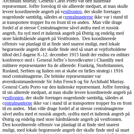
Archibald Murray. General Carlo Porro var den italienske
repræsentant. Joffre foreslog til sin allierede medpart, at man skulle
levere koordinerede angreb på v
estfronten
, der skulle foretages
nogenlunde samtidig, således at c
entralmagterne
ikke var i stand til
at transportere tropper fra en front til en anden. Man ville drage
fordel af at stresse Centralmagterne såvel østfra med et russisk
angreb, fra syd med et italiensk angreb på Østrig og endelig med
store hårdtslående angreb på Vestfronten. Den koordinerede
offensiv var planlagt til at finde sted snarest muligt, med lokale
begrænsede angreb der skulle finde sted så snart at vejrforholdene
tillod det.I dagene 8.-12. december 1915 fandt der endnu en militær
konference sted i General Joffre´s hovedkvarter i Chantilly med
militære repræsentanter fra de allierede: Frankrig, Storbritannien,
Rusland, Serbien og Italien om at skabe en fælles strategi i 1916
mod centralmagterne. De britiske repræsentanter var
øverstkommanderende Sir John French og Sir Archibald Murray.
General Carlo Porro var den italienske repræsentant. Joffre foreslog
til sin allierede medpart, at man skulle levere koordinerede angreb på
v
estfronten
, der skulle foretages nogenlunde samtidig, således at
c
entralmagterne
ikke var i stand til at transportere tropper fra en front
til en anden. Man ville drage fordel af at stresse centralmagterne
såvel østfra med et russisk angreb, sydfra med et italiensk angreb på
Østrig og endelig med store hårdtslående angreb på vestfronten.
Den koordinerede offensiv var planlagt til at finde sted snarest
muligt, med lokale begrænsede angreb der skulle finde sted så snart