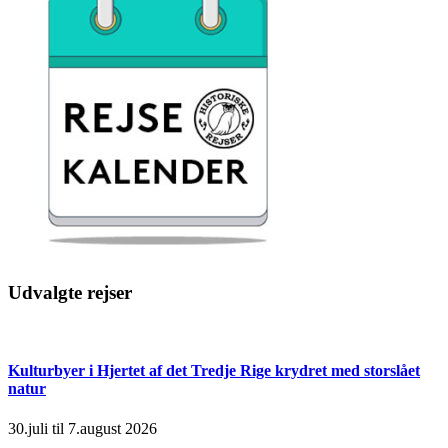
Udvalgte rejser
Kulturbyer i Hjertet af det Tredje Rige krydret med storslået
natur
30.juli til 7.august 2026