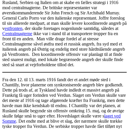
Rusland, Serbien og Italien om at skabe en fælles strategi i 1916
mod centralmagterne. De britiske repræsentanter var
øverstkommanderende Sir John French og Sir Archibald Murray.
General Carlo Porro var den italienske repræsentant. Joffre foreslog
til sin allierede medpart, at man skulle levere koordinerede angreb på
v
estfronten
, der skulle foretages nogenlunde samtidig, således at
Centralmagterne
ikke var i stand til at transportere tropper fra en
front til en anden. Man ville drage fordel af at stresse
Centralmagterne såvel østfra med et russisk angreb, fra syd med et
italiensk angreb på Østrig og endelig med store hårdtslående angreb
på Vestfronten. Den koordinerede offensiv var planlagt til at finde
sted snarest muligt, med lokale begrænsede angreb der skulle finde
sted så snart at vejrforholdene tillod det.
Fra den 12. til 13. marts 1916 fandt der et andet møde sted i
Chantilly, hvor planerne om synkroniserede angreb blev godkendt.
Dette på trods af, at Tyskland havde indledt et massivt angreb på
Frankrig få uger forinden ved Verdun. Slaget om Verdun skulle vare
det meste af 1916 og tage afgørende kræfter fra Frankrig, men dette
havde man ikke kendskab til endnu. I Chantilly var det planen, at
Rusland skulle begynde sin offensiv omkring 15. maj, og de øvrige
skulle følge små to uger efter. Hovedslaget skulle være s
laget ved
Somme
. Det endte med at blive et slag, der nærmere skulle trække
tyske tropper fra Verdun. De serbiske tropper havde fået tilført nyt