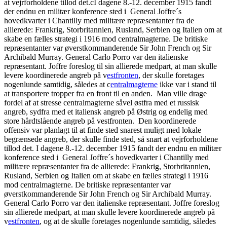
at vejrforholdene tillod det.cI dagene 8.-12. december 1915 fandt
der endnu en militær konference sted i General Joffre´s
hovedkvarter i Chantilly med militære repræsentanter fra de
allierede: Frankrig, Storbritannien, Rusland, Serbien og Italien om at
skabe en fælles strategi i 1916 mod centralmagterne. De britiske
repræsentanter var øverstkommanderende Sir John French og Sir
Archibald Murray. General Carlo Porro var den italienske
repræsentant. Joffre foreslog til sin allierede medpart, at man skulle
levere koordinerede angreb på v
estfronten
, der skulle foretages
nogenlunde samtidig, således at c
entralmagterne
ikke var i stand til
at transportere tropper fra en front til en anden. Man ville drage
fordel af at stresse centralmagterne såvel østfra med et russisk
angreb, sydfra med et italiensk angreb på Østrig og endelig med
store hårdtslående angreb på vestfronten. Den koordinerede
offensiv var planlagt til at finde sted snarest muligt med lokale
begrænsede angreb, der skulle finde sted, så snart at vejrforholdene
tillod det. I dagene 8.-12. december 1915 fandt der endnu en militær
konference sted i General Joffre´s hovedkvarter i Chantilly med
militære repræsentanter fra de allierede: Frankrig, Storbritannien,
Rusland, Serbien og Italien om at skabe en fælles strategi i 1916
mod centralmagterne. De britiske repræsentanter var
øverstkommanderende Sir John French og Sir Archibald Murray.
General Carlo Porro var den italienske repræsentant. Joffre foreslog
sin allierede medpart, at man skulle levere koordinerede angreb på
v
estfronten
, og at de skulle foretages nogenlunde samtidig, således