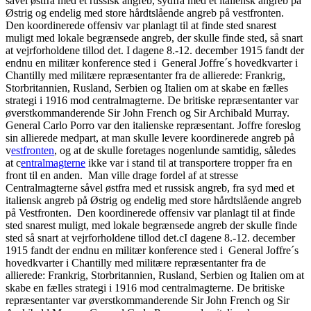
såvel østfra med et russisk angreb, sydfra med et italiensk angreb på
Østrig og endelig med store hårdtslående angreb på vestfronten.
Den koordinerede offensiv var planlagt til at finde sted snarest
muligt med lokale begrænsede angreb, der skulle finde sted, så snart
at vejrforholdene tillod det. I dagene 8.-12. december 1915 fandt der
endnu en militær konference sted i General Joffre´s hovedkvarter i
Chantilly med militære repræsentanter fra de allierede: Frankrig,
Storbritannien, Rusland, Serbien og Italien om at skabe en fælles
strategi i 1916 mod centralmagterne. De britiske repræsentanter var
øverstkommanderende Sir John French og Sir Archibald Murray.
General Carlo Porro var den italienske repræsentant. Joffre foreslog
sin allierede medpart, at man skulle levere koordinerede angreb på
v
estfronten
, og at de skulle foretages nogenlunde samtidig, således
at c
entralmagterne
ikke var i stand til at transportere tropper fra en
front til en anden. Man ville drage fordel af at stresse
Centralmagterne såvel østfra med et russisk angreb, fra syd med et
italiensk angreb på Østrig og endelig med store hårdtslående angreb
på Vestfronten. Den koordinerede offensiv var planlagt til at finde
sted snarest muligt, med lokale begrænsede angreb der skulle finde
sted så snart at vejrforholdene tillod det.cI dagene 8.-12. december
1915 fandt der endnu en militær konference sted i General Joffre´s
hovedkvarter i Chantilly med militære repræsentanter fra de
allierede: Frankrig, Storbritannien, Rusland, Serbien og Italien om at
skabe en fælles strategi i 1916 mod centralmagterne. De britiske
repræsentanter var øverstkommanderende Sir John French og Sir