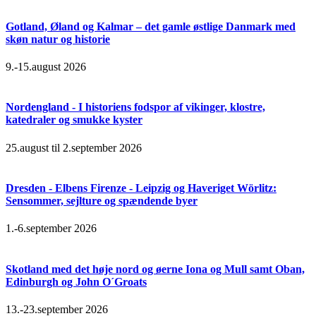
Gotland, Øland og Kalmar – det gamle østlige Danmark med
skøn natur og historie
9.-15.august 2026
Nordengland - I historiens fodspor af vikinger, klostre,
katedraler og smukke kyster
25.august til 2.september 2026
Dresden - Elbens Firenze - Leipzig og Haveriget Wörlitz:
Sensommer, sejlture og spændende byer
1.-6.september 2026
Skotland med det høje nord og øerne Iona og Mull samt Oban,
Edinburgh og John O´Groats
13.-23.september 2026