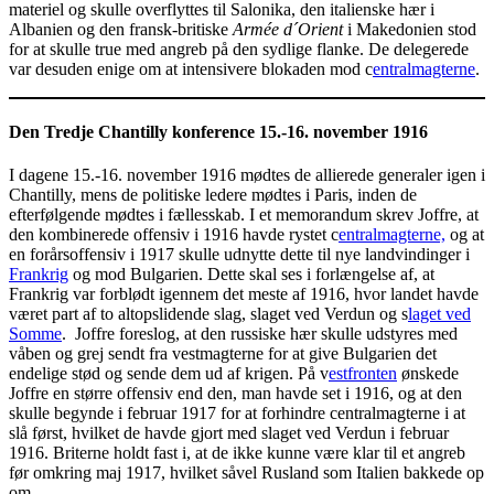
materiel og skulle overflyttes til Salonika, den italienske hær i
Albanien og den fransk-britiske
Armée d´Orient
i Makedonien stod
for at skulle true med angreb på den sydlige flanke. De delegerede
var desuden enige om at intensivere blokaden mod c
entralmagterne
.
Den Tredje Chantilly konference 15.-16. november 1916
I dagene 15.-16. november 1916 mødtes de allierede generaler igen i
Chantilly, mens de politiske ledere mødtes i Paris, inden de
efterfølgende mødtes i fællesskab. I et memorandum skrev Joffre, at
den kombinerede offensiv i 1916 havde rystet c
entralmagterne,
og at
en forårsoffensiv i 1917 skulle udnytte dette til nye landvindinger i
Frankrig
og mod Bulgarien. Dette skal ses i forlængelse af, at
Frankrig var forblødt igennem det meste af 1916, hvor landet havde
været part af to altopslidende slag, slaget ved Verdun og s
laget ved
Somme
. Joffre foreslog, at den russiske hær skulle udstyres med
våben og grej sendt fra vestmagterne for at give Bulgarien det
endelige stød og sende dem ud af krigen. På v
estfronten
ønskede
Joffre en større offensiv end den, man havde set i 1916, og at den
skulle begynde i februar 1917 for at forhindre centralmagterne i at
slå først, hvilket de havde gjort med slaget ved Verdun i februar
1916. Briterne holdt fast i, at de ikke kunne være klar til et angreb
før omkring maj 1917, hvilket såvel Rusland som Italien bakkede op
om.