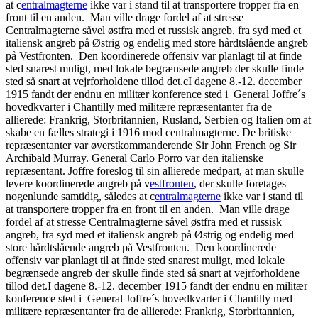
at c
entralmagterne
ikke var i stand til at transportere tropper fra en
front til en anden. Man ville drage fordel af at stresse
Centralmagterne såvel østfra med et russisk angreb, fra syd med et
italiensk angreb på Østrig og endelig med store hårdtslående angreb
på Vestfronten. Den koordinerede offensiv var planlagt til at finde
sted snarest muligt, med lokale begrænsede angreb der skulle finde
sted så snart at vejrforholdene tillod det.cI dagene 8.-12. december
1915 fandt der endnu en militær konference sted i General Joffre´s
hovedkvarter i Chantilly med militære repræsentanter fra de
allierede: Frankrig, Storbritannien, Rusland, Serbien og Italien om at
skabe en fælles strategi i 1916 mod centralmagterne. De britiske
repræsentanter var øverstkommanderende Sir John French og Sir
Archibald Murray. General Carlo Porro var den italienske
repræsentant. Joffre foreslog til sin allierede medpart, at man skulle
levere koordinerede angreb på v
estfronten
, der skulle foretages
nogenlunde samtidig, således at c
entralmagterne
ikke var i stand til
at transportere tropper fra en front til en anden. Man ville drage
fordel af at stresse Centralmagterne såvel østfra med et russisk
angreb, fra syd med et italiensk angreb på Østrig og endelig med
store hårdtslående angreb på Vestfronten. Den koordinerede
offensiv var planlagt til at finde sted snarest muligt, med lokale
begrænsede angreb der skulle finde sted så snart at vejrforholdene
tillod det.I dagene 8.-12. december 1915 fandt der endnu en militær
konference sted i General Joffre´s hovedkvarter i Chantilly med
militære repræsentanter fra de allierede: Frankrig, Storbritannien,