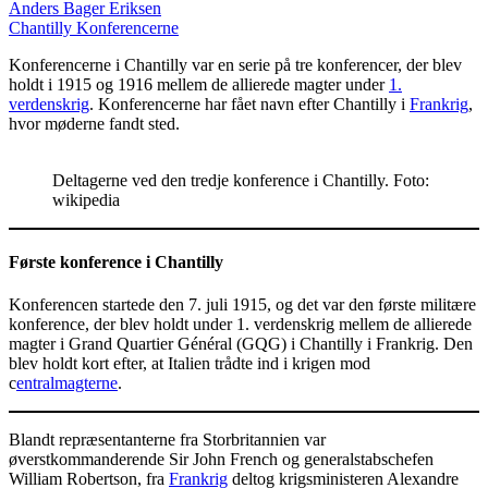
Anders Bager Eriksen
Chantilly Konferencerne
Konferencerne i Chantilly var en serie på tre konferencer, der blev
holdt i 1915 og 1916 mellem de allierede magter under
1.
verdenskrig
. Konferencerne har fået navn efter Chantilly i
Frankrig
,
hvor møderne fandt sted.
Deltagerne ved den tredje konference i Chantilly. Foto:
wikipedia
Første konference i Chantilly
Konferencen startede den 7. juli 1915, og det var den første militære
konference, der blev holdt under 1. verdenskrig mellem de allierede
magter i Grand Quartier Général (GQG) i Chantilly i Frankrig. Den
blev holdt kort efter, at Italien trådte ind i krigen mod
c
entralmagterne
.
Blandt repræsentanterne fra Storbritannien var
øverstkommanderende Sir John French og generalstabschefen
William Robertson, fra
Frankrig
deltog krigsministeren Alexandre