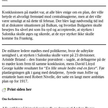
Konklusionen på mødet var, at alle blev enige om en plan, der ville
betyde et alvorligt fremstød mod centralmagterne, men at det ville
være umuligt at nå dette til februar. Der blev lagt nødvendig tid ind
til at diskutere situationen på Balkan, og hvordan Bulgarien skulle
besejres fra såvel øst som fra syd og accepterede, at styrken i
Salonika skulle øges og sikrede, at de nye styrker ikke skulle
komme fra Frankrig.
De militære ledere mødtes med politikerne, hvor de udtrykte
uenighed i, at styrken i Salonika skulle være på 23 divisioner.
Aristide Briand – den franske præsident – sagde, at deltagerne på de
to møder kom frem til samme konklusion, mens David Lloyd
George kaldte resultatet for “
En lille smule bedre end en farce
“. Før
planlægningen gik i gang med detaljerne, fyrede man Joffre og
erstattede ham med Robert Nivelle, der satte en langt mere ambitiøs
plan op for 1917.
Print siden her
Om forfatteren