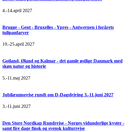
4.-14.april 2027
Brugge - Gent - Bruxelles - Ypres - Antwerpen i forårets
tulipanfarver
19.-25.april 2027
Gotland, Øland og Kalmar - det gamle østlige Danmark med
skøn natur og historie
5.-11.maj 2027
Jubilæumsrejse rundt om D-Dagsfejring 3.-11.juni 2027
3.-11.juni 2027
Den Store Nordkap Rundrejse - Norges vidunderlige kyster -
samt fire dage finsk og svensk kulturrejse