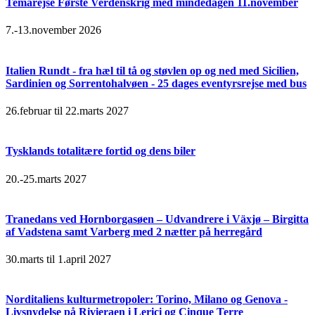
Temarejse Første Verdenskrig med mindedagen 11.november
7.-13.november 2026
Italien Rundt - fra hæl til tå og støvlen op og ned med Sicilien,
Sardinien og Sorrentohalvøen - 25 dages eventyrsrejse med bus
26.februar til 22.marts 2027
Tysklands totalitære fortid og dens biler
20.-25.marts 2027
Tranedans ved Hornborgasøen – Udvandrere i Växjø – Birgitta
af Vadstena samt Varberg med 2 nætter på herregård
30.marts til 1.april 2027
Norditaliens kulturmetropoler: Torino, Milano og Genova -
Livsnydelse på Rivieraen i Lerici og Cinque Terre