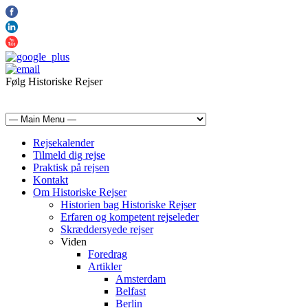
Følg Historiske Rejser
mail@historiskerejser.dk
+45 20 93 17 14
Rejsekalender
Tilmeld dig rejse
Praktisk på rejsen
Kontakt
Om Historiske Rejser
Historien bag Historiske Rejser
Erfaren og kompetent rejseleder
Skræddersyede rejser
Viden
Foredrag
Artikler
Amsterdam
Belfast
Berlin