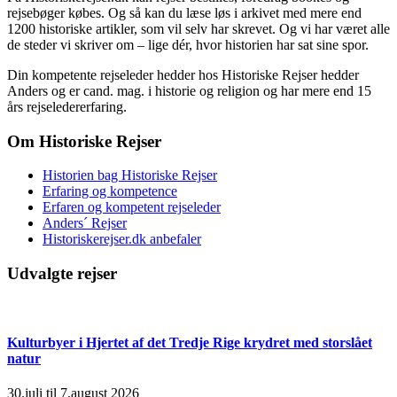
rejsebøger købes. Og så kan du læse løs i arkivet med mere end
1200 historiske artikler, som vil selv har skrevet. Og vi har været alle
de steder vi skriver om – lige dér, hvor historien har sat sine spor.
Din kompetente rejseleder hedder hos Historiske Rejser hedder
Anders og er cand. mag. i historie og religion og har mere end 15
års rejseledererfaring.
Om Historiske Rejser
Historien bag Historiske Rejser
Erfaring og kompetence
Erfaren og kompetent rejseleder
Anders´ Rejser
Historiskerejser.dk anbefaler
Udvalgte rejser
Kulturbyer i Hjertet af det Tredje Rige krydret med storslået
natur
30.juli til 7.august 2026