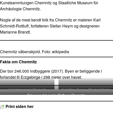
Kunstsammlungen Chemnitz og Staatliche Museum für
Archäologie Chemnitz.
Nogle af de mest kendt folk fra Chemnitz er maleren Karl
Schmidt-Rottluff, forfatteren Stefan Heym og designeren
Marianne Brandt.
Chemnitz våbenskjold. Foto: wikipedia
Fakta om Chemnitz
Der bor 246.000 indbyggere (2017). Byen er beliggende i
forlandet til Erzgebirge i 298 meter over havet.
Industrimuseet i Chemnitz
Karl-Marx-Forum. Alle tre billeder
fra wikipedia
Det ny og det gamle Rådhus i Chemnitz.
Print siden her