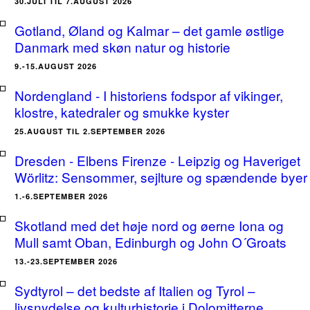
30.JULI TIL 7.AUGUST 2026
Gotland, Øland og Kalmar – det gamle østlige
Danmark med skøn natur og historie
9.-15.AUGUST 2026
Nordengland - I historiens fodspor af vikinger,
klostre, katedraler og smukke kyster
25.AUGUST TIL 2.SEPTEMBER 2026
Dresden - Elbens Firenze - Leipzig og Haveriget
Wörlitz: Sensommer, sejlture og spændende byer
1.-6.SEPTEMBER 2026
Skotland med det høje nord og øerne Iona og
Mull samt Oban, Edinburgh og John O´Groats
13.-23.SEPTEMBER 2026
Sydtyrol – det bedste af Italien og Tyrol –
livsnydelse og kulturhistorie i Dolomitterne