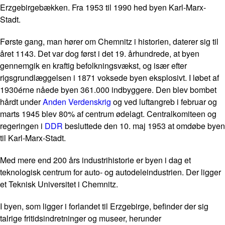
Erzgebirgebækken. Fra 1953 til 1990 hed byen Karl-Marx-
Stadt.
Første gang, man hører om Chemnitz i historien, daterer sig til
året 1143. Det var dog først i det 19. århundrede, at byen
gennemgik en kraftig befolkningsvækst, og især efter
rigsgrundlæggelsen i 1871 voksede byen eksplosivt. I løbet af
1930érne nåede byen 361.000 indbyggere. Den blev bombet
hårdt under
Anden Verdenskrig
og ved luftangreb i februar og
marts 1945 blev 80% af centrum ødelagt. Centralkomiteen og
regeringen i
DDR
besluttede den 10. maj 1953 at omdøbe byen
til Karl-Marx-Stadt.
Med mere end 200 års industrihistorie er byen i dag et
teknologisk centrum for auto- og autodeleindustrien. Der ligger
et Teknisk Universitet i Chemnitz.
I byen, som ligger i forlandet til Erzgebirge, befinder der sig
talrige fritidsindretninger og museer, herunder