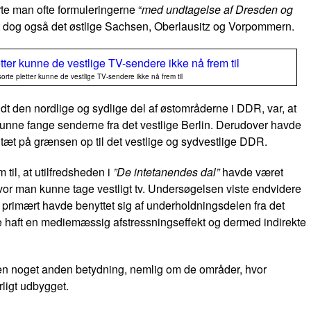
rte man ofte formuleringerne “
med undtagelse af Dresden og
t dog også det østlige Sachsen, Oberlausitz og Vorpommern.
orte pletter kunne de vestlige TV-sendere ikke nå frem til
aldt den nordlige og sydlige del af østområderne i DDR, var, at
unne fange senderne fra det vestlige Berlin. Derudover havde
tæt på grænsen op til det vestlige og sydvestlige DDR.
 til, at utilfredsheden i
”De intetanendes dal”
havde været
hvor man kunne tage vestligt tv. Undersøgelsen viste endvidere
primært havde benyttet sig af underholdningsdelen fra det
vde haft en mediemæssig afstressningseffekt og dermed indirekte
en noget anden betydning, nemlig om de områder, hvor
årligt udbygget.