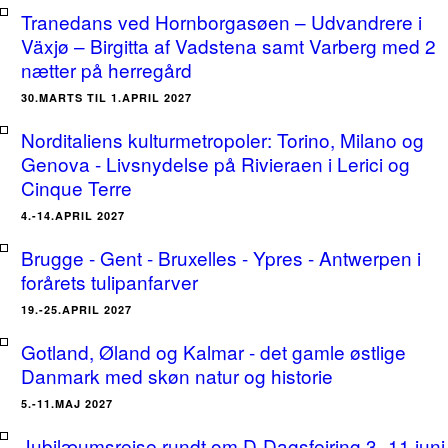
Tranedans ved Hornborgasøen – Udvandrere i
Växjø – Birgitta af Vadstena samt Varberg med 2
nætter på herregård
30.MARTS TIL 1.APRIL 2027
Norditaliens kulturmetropoler: Torino, Milano og
Genova - Livsnydelse på Rivieraen i Lerici og
Cinque Terre
4.-14.APRIL 2027
Brugge - Gent - Bruxelles - Ypres - Antwerpen i
forårets tulipanfarver
19.-25.APRIL 2027
Gotland, Øland og Kalmar - det gamle østlige
Danmark med skøn natur og historie
5.-11.MAJ 2027
Jubilæumsrejse rundt om D-Dagsfejring 3.-11.juni