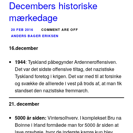
Decembers historiske
mærkedage
20 FEB 2016
COMMENT ARE OFF
ANDERS BAGER ERIKSEN
16.december
1944
: Tyskland påbegynder Ardenneroffensiven.
Det var det sidste offensive tiltag, det nazistiske
Tyskland foretog i krigen. Det var med til at forsinke
og svække de allierede i vest på trods af, at man fik
standset den nazistiske fremmarch.
21. december
5000 år siden:
Vintersolhverv. I komplekset Bru na
Boinne i Irland formåede man for 5000 år siden at
lave gravhøje, hvor de inderste kamre kun blev