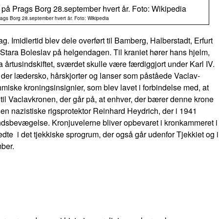
Prags Borg 28.september hvert år. Foto: Wikipedia
ag. Imidlertid blev dele overført til Bamberg, Halberstadt, Erfurt
 Stara Boleslav på helgendagen. Til kraniet hører hans hjelm,
rtusindskiftet, sværdet skulle være færdiggjort under Karl IV.
der lædersko, hårskjorter og lanser som påståede Vaclav-
miske kroningsinsignier, som blev lavet i forbindelse med, at
til Vaclavkronen, der går på, at enhver, der bærer denne krone
en nazistiske rigsprotektor Reinhard Heydrich, der i 1941
andsbevægelse. Kronjuvelerne bliver opbevaret i kronkammeret i
edte i det tjekkiske sprogrum, der også går udenfor Tjekkiet og i
ber.