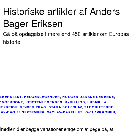
Historiske artikler af Anders
Bager Eriksen
Gå på opdagelse i mere end 450 artikler om Europas
historie
LBERSTADT
,
HELGENLEGENDER
,
HOLGER DANSKE LEGENDE
,
ONGEKRONE
,
KRISTENLEGENDEN
,
KYRILLIOS
,
LUDMILLA
,
HEYDRICH
,
REJSER PRAG
,
STARA BOLESLAV
,
TABORITTERNE
,
LAV-DAG 28.SEPTEMBER
,
VACLAV-KAPELLET
,
VACLAVKRONEN
,
midlertid er begge variationer enige om at pege på, at