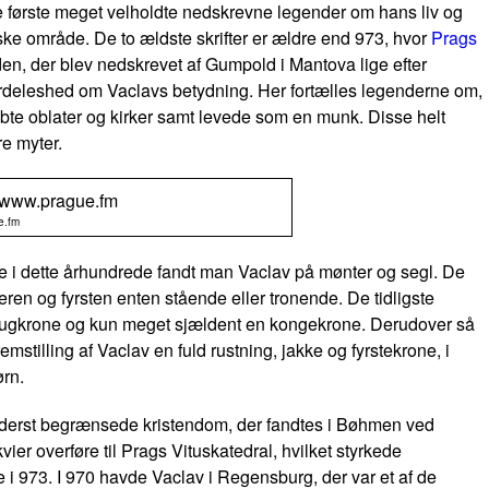
 første meget velholdte nedskrevne legender om hans liv og
ske område. De to ældste skrifter er ældre end 973, hvor
Prags
den
, der blev nedskrevet af Gumpold i Mantova lige efter
særdeleshed om Vaclavs betydning. Her fortælles legenderne om,
kabte oblater og kirker samt levede som en munk. Disse helt
re myter.
e.fm
nere i dette århundrede fandt man Vaclav på mønter og segl. De
eren og fyrsten enten stående eller tronende. De tidligste
ertugkrone og kun meget sjældent en kongekrone. Derudover så
mstilling af Vaclav en fuld rustning, jakke og fyrstekrone, i
ørn.
 yderst begrænsede kristendom, der fandtes i Bøhmen ved
ier overføre til Prags Vituskatedral, hvilket styrkede
i 973. I 970 havde Vaclav i Regensburg, der var et af de