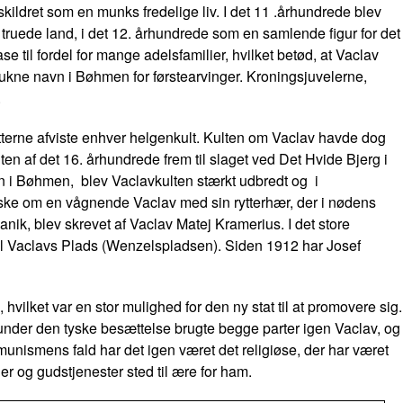
skildret som en munks fredelige liv. I det 11 .århundrede blev
t truede land, i det 12. århundrede som en samlende figur for det
il fordel for mange adelsfamilier, hvilket betød, at Vaclav
trukne navn i Bøhmen for førstearvinger. Kroningsjuvelerne,
.
oritterne afviste enhver helgenkult. Kulten om Vaclav havde dog
n af det 16. århundrede frem til slaget ved Det Hvide Bjerg i
men i Bøhmen, blev Vaclavkulten stærkt udbredt og i
ske om en vågnende Vaclav med sin rytterhær, der i nødens
anik, blev skrevet af
Vaclav Matej Kramerius
. I det store
il Vaclavs Plads (Wenzelspladsen). Siden 1912 har Josef
hvilket var en stor mulighed for den ny stat til at promovere sig.
e under den tyske besættelse brugte begge parter igen Vaclav, og
munismens fald har det igen været det religiøse, der har været
er og gudstjenester sted til ære for ham.