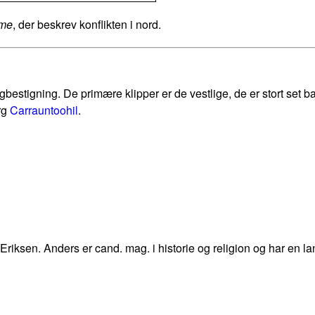
ame
, der beskrev konflikten i nord.
bestigning. De primære klipper er de vestlige, de er stort set b
rg
Carrauntoohil
.
 Eriksen. Anders er cand. mag. i historie og religion og har en la