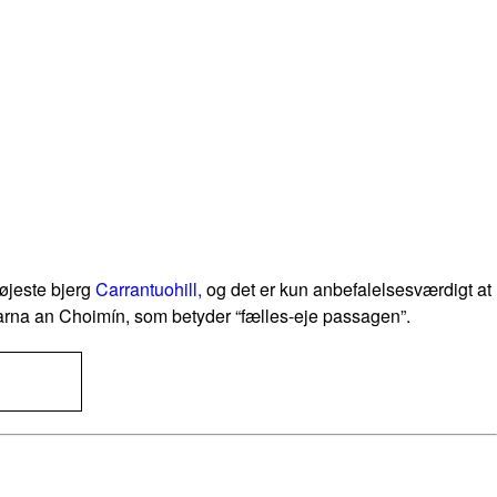
højeste bjerg
Carrantuohill,
og det er kun anbefalelsesværdigt at
rna an Choimín,
som betyder “fælles-eje passagen”.