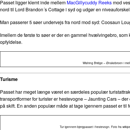
Passet ligger klemt inde mellem
MacGillycuddy Reeks
mod vest
nord til Lord Brandon´s Cottage i syd og udgør en niveauforske
Man passerer 5 søer undervejs fra nord mod syd: Coosaun Loug
Imellem de første to søer er der en gammel hvælvingebro, som ka
opfyldelse.
Wishing Bridge – Ønskebroen i mell
Turisme
Passet har meget længe været en særdeles populær turistattrakt
transportformer for turister er hestevogne – Jaunting Cars – der
på skift. En anden populær måde at tage igennem passet er til fo
Tur igennem bjergpasset i hestevogn. Foto fra wikip