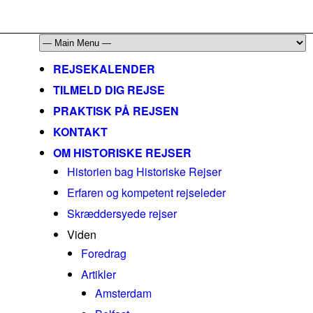
mail@historiskerejser.dk
+45 20 93 17 14
REJSEKALENDER
TILMELD DIG REJSE
PRAKTISK PÅ REJSEN
KONTAKT
OM HISTORISKE REJSER
Historien bag Historiske Rejser
Erfaren og kompetent rejseleder
Skræddersyede rejser
Viden
Foredrag
Artikler
Amsterdam