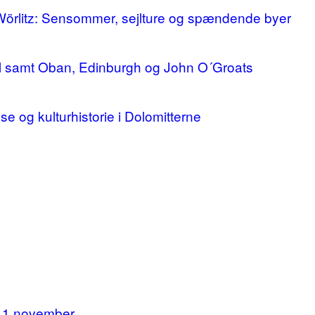
 Wörlitz: Sensommer, sejlture og spændende byer
ll samt Oban, Edinburgh og John O´Groats
lse og kulturhistorie i Dolomitterne
11.november