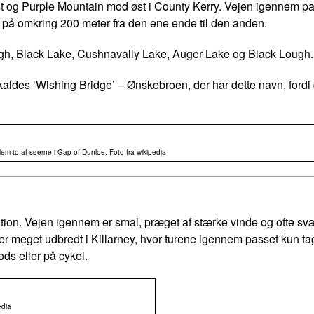
 og Purple Mountain mod øst i County Kerry. Vejen igennem pas
l på omkring 200 meter fra den ene ende til den anden.
h, Black Lake, Cushnavally Lake, Auger Lake og Black Lough. 
ldes ‘Wishing Bridge’ – Ønskebroen, der har dette navn, fordi d
em to af søerne i Gap of Dunloe. Foto fra wikipedia
ion. Vejen igennem er smal, præget af stærke vinde og ofte svær
 er meget udbredt i Killarney, hvor turene igennem passet kun ta
ds eller på cykel.
edia