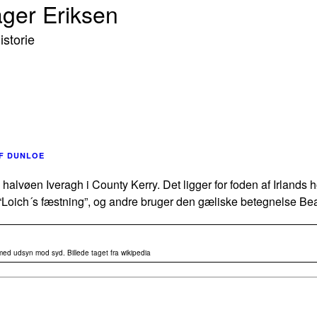
ager Eriksen
storie
F DUNLOE
å halvøen Iveragh i County Kerry. Det ligger for foden af Irlands 
 “Loich´s fæstning”, og andre bruger den gæliske betegnelse
Bea
ed udsyn mod syd. Billede taget fra wikipedia