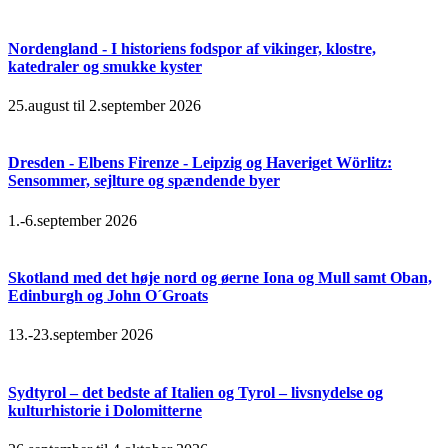
Nordengland - I historiens fodspor af vikinger, klostre,
katedraler og smukke kyster
25.august til 2.september 2026
Dresden - Elbens Firenze - Leipzig og Haveriget Wörlitz:
Sensommer, sejlture og spændende byer
1.-6.september 2026
Skotland med det høje nord og øerne Iona og Mull samt Oban,
Edinburgh og John O´Groats
13.-23.september 2026
Sydtyrol – det bedste af Italien og Tyrol – livsnydelse og
kulturhistorie i Dolomitterne