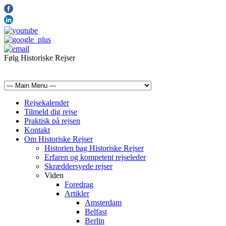
Følg Historiske Rejser
mail@historiskerejser.dk
+45 20 93 17 14
Rejsekalender
Tilmeld dig rejse
Praktisk på rejsen
Kontakt
Om Historiske Rejser
Historien bag Historiske Rejser
Erfaren og kompetent rejseleder
Skræddersyede rejser
Viden
Foredrag
Artikler
Amsterdam
Belfast
Berlin