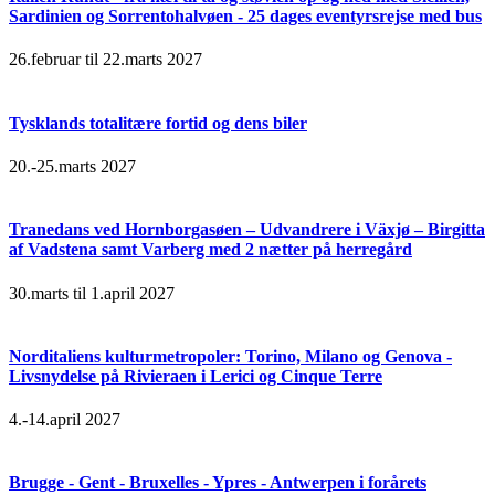
Sardinien og Sorrentohalvøen - 25 dages eventyrsrejse med bus
26.februar til 22.marts 2027
Tysklands totalitære fortid og dens biler
20.-25.marts 2027
Tranedans ved Hornborgasøen – Udvandrere i Växjø – Birgitta
af Vadstena samt Varberg med 2 nætter på herregård
30.marts til 1.april 2027
Norditaliens kulturmetropoler: Torino, Milano og Genova -
Livsnydelse på Rivieraen i Lerici og Cinque Terre
4.-14.april 2027
Brugge - Gent - Bruxelles - Ypres - Antwerpen i forårets