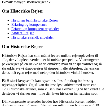
E-mail: mail@historiskerejser.dk
Om Historiske Rejser
Historien bag Historiske Rejser
Erfaring og kompetence
Erfaren og kompetent rejseleder
Anders´ Rejser
Historiskerejser.dk anbefaler
Om Historiske Rejser
Historiske Rejser har som mål at levere unikke rejseoplevelser til
alle, der vil opleve verden i et historiske perspektiv. Vi arrangerer
pakkerejser på en række af de områder, hvor vi er specialister og så
skræddersyr vi grupperejser til grupper i alle størrelser, der ønsker
deres helt egen rejse med netop den historiske vinkel I ønsker.
På Historiskerejser.dk kan rejser bestilles, foredrag bookes og
rejsebøger købes. Og så kan du læse løs i arkivet med mere end
1200 historiske artikler, som vil selv har skrevet. Og vi har været alle
de steder vi skriver om – lige dér, hvor historien har sat sine spor.
Din kompetente rejseleder hedder hos Historiske Rejser hedder
Anders og er cand. mag. i historie og religion og har mere end 15