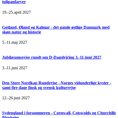
tulipanfarver
19.-25.april 2027
Gotland, Øland og Kalmar - det gamle østlige Danmark med
skøn natur og historie
5.-11.maj 2027
Jubilæumsrejse rundt om D-Dagsfejring 3.-11.juni 2027
3.-11.juni 2027
Den Store Nordkap Rundrejse - Norges vidunderlige kyster -
samt fire dage finsk og svensk kulturrejse
12.-26.juni 2027
Sydengland i forsommeren - Cornwall, Cotswolds og Churchills
Blenheim