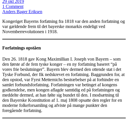
29 okt 2019
1 Comment
Anders Bager Eriksen
Kongeriget Bayerns forfatning fra 1818 var den anden forfatning og
var gældende frem til det bayerske monarkis endeligt ved
Novemberrevolutionen i 1918.
Forfatnings opståen
Den 26. 1818 gav Kong Maximillian I. Joseph von Bayern – som
den første af de fem tyske konger – en ny forfatning baseret “på
vores frie beslutninger”. Bayern blev dermed den ottende stat i det
Tyske Forbund, der fik nedskrevet en forfatning. Baggrunden for, at
den opstod, var Fyrst Metternichs bestræbelser på at forhindre en
samlet forbundsforfatning. Forfatningen var betinget af kongens
godkendelse, men kongen aflagde samtidig ed på forfatningen og
meddelte dermed, at han følte sig bundet til den. I modsætning til
den Bayerske Konstitution af 1. maj 1808 opsatte den regler for en
moderne folkeforsamling og afviste på mange punkter den
foregående forfatning.