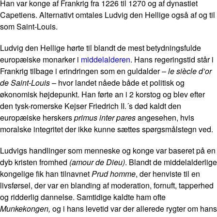
Han var konge af Frankrig fra 1226 til 1270 og af dynastiet
Capetiens. Alternativt omtales Ludvig den Hellige også af og til
som Saint-Louis.
Ludvig den Hellige hørte til blandt de mest betydningsfulde
europæiske monarker i
middelalderen
. Hans regeringstid står i
Frankrig tilbage i erindringen som en guldalder –
le siècle d’or
de Saint-Louis
– hvor landet nåede både et politisk og
økonomisk højdepunkt. Han førte an i 2 korstog og blev efter
den tysk-romerske Kejser Friedrich II.´s død kaldt den
europæiske herskers
primus inter pares
angesehen, hvis
moralske integritet der ikke kunne sættes spørgsmålstegn ved.
Ludvigs handlinger som menneske og konge var baseret på en
dyb kristen fromhed
(amour de Dieu)
. Blandt de middelalderlige
kongelige fik han tilnavnet
Prud homme
, der henviste til en
livsførsel, der var en blanding af moderation, fornuft, tapperhed
og ridderlig dannelse. Samtidige kaldte ham ofte
Munkekongen,
og i hans levetid var der allerede rygter om hans