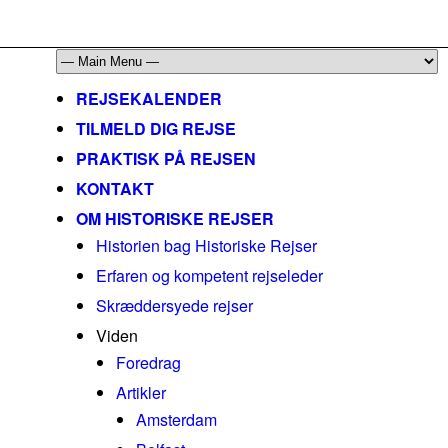
mail@historiskerejser.dk
+45 20 93 17 14
REJSEKALENDER
TILMELD DIG REJSE
PRAKTISK PÅ REJSEN
KONTAKT
OM HISTORISKE REJSER
Historien bag Historiske Rejser
Erfaren og kompetent rejseleder
Skræddersyede rejser
Viden
Foredrag
Artikler
Amsterdam