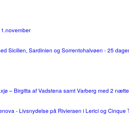
11.november
d med Sicilien, Sardinien og Sorrentohalvøen - 25 da
ø – Birgitta af Vadstena samt Varberg med 2 nætte
enova - Livsnydelse på Rivieraen i Lerici og Cinque 