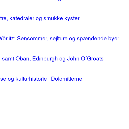
stre, katedraler og smukke kyster
 Wörlitz: Sensommer, sejlture og spændende byer
ll samt Oban, Edinburgh og John O´Groats
lse og kulturhistorie i Dolomitterne