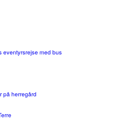
ges eventyrsrejse med bus
r på herregård
Terre