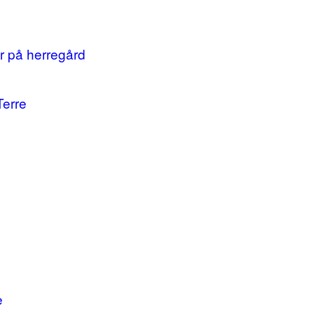
r på herregård
Terre
e