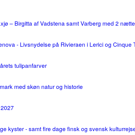
ø – Birgitta af Vadstena samt Varberg med 2 nætte
enova - Livsnydelse på Rivieraen i Lerici og Cinque 
årets tulipanfarver
mark med skøn natur og historie
i 2027
 kyster - samt fire dage finsk og svensk kulturrejs