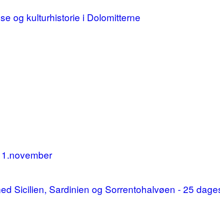
lse og kulturhistorie i Dolomitterne
11.november
d med Sicilien, Sardinien og Sorrentohalvøen - 25 da