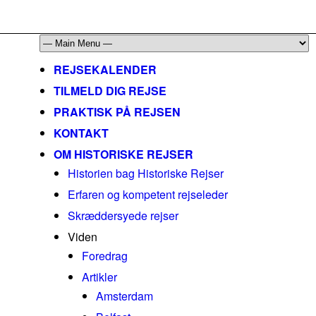
mail@historiskerejser.dk
+45 20 93 17 14
REJSEKALENDER
TILMELD DIG REJSE
PRAKTISK PÅ REJSEN
KONTAKT
OM HISTORISKE REJSER
Historien bag Historiske Rejser
Erfaren og kompetent rejseleder
Skræddersyede rejser
Viden
Foredrag
Artikler
Amsterdam