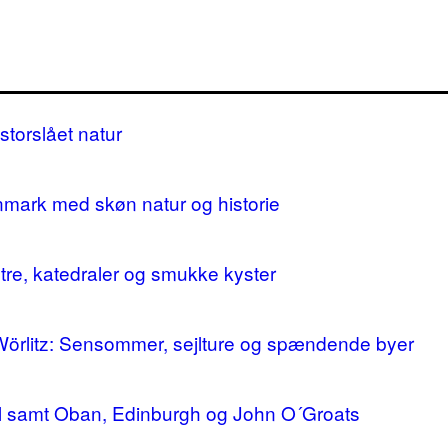
storslået natur
nmark med skøn natur og historie
stre, katedraler og smukke kyster
 Wörlitz: Sensommer, sejlture og spændende byer
ll samt Oban, Edinburgh og John O´Groats