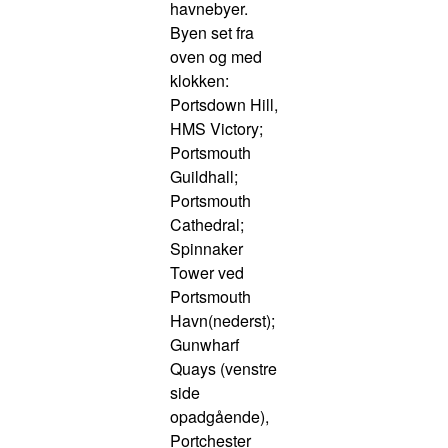
havnebyer.
Byen set fra
oven og med
klokken:
Portsdown Hill,
HMS Victory;
Portsmouth
Guildhall;
Portsmouth
Cathedral;
Spinnaker
Tower ved
Portsmouth
Havn(nederst);
Gunwharf
Quays (venstre
side
opadgående),
Portchester