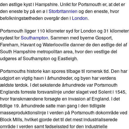
den østlige kyst i Hampshire. Unikt for Portsmouth er, at det er
den eneste by på en ø i
Storbritannien
og den eneste, hvor
befolkningstætheden overgår den i
London
.
Portsmouth ligger 110 kilometer syd for London og 31 kilometer
sydøst for
Southampton
. Sammen med byerne Gosport,
Fareham, Havant og Waterlooville danner de den østlige del af
South Hampshire metropolitan area, hvor den vestlige del
udgøres af Southampton og Eastleigh.
Portsmouths historie kan spores tilbage til romersk tid. Den har
udgjort en vigtig havn i århundreder, og byen har verdens
ældste tørdok. I det sekstende århundrede var Portsmouth
Englands forreste forsvarslinje under slaget ved Solent i 1545,
hvor franskmændene forsøgte en invasion af England. I det
tidlige 19. århundrede satte man gang i den tidligste
masseproduktionslinje i verden på Portsmouth dokområde ved
Block Mills, hvilket gjorde det til det mest industrialiserede
område i verden samt fødselssted for den industrielle