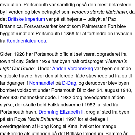
revolution. Portsmouth var samtidig også den mest befæstede
by i verden og blev betragtet som
verdens største flådehavn
, da
det
Britiske Imperium
var på sit højeste – udtrykt af Pax
Britannica. Forsvarsværker kendt som Palmerston Fort blev
bygget rundt om Portsmouth i 1859 for at forhindre en invasion
fra
Kontinentaleuropa
.
Siden 1926 har Portsmouth officielt set været opgraderet fra
town til city. Siden 1929 har byen haft ordsproget “
Heaven´s
Light Our Guide
“. Under
Anden Verdenskrig
var byen en af de
vigtigste havne, hvor den allierede flåde stævnede ud fra op til
landgangen i
Normandiet
på
D-Dag
, og derudover blev byen
bombet voldsomt under Portsmouth Blitz den 24. august 1940,
hvor 930 mennesker døde. I 1982 drog hovedparten af den
styrke, der skulle befri Falklandsøerne i 1982, af sted fra
Portsmouth havn.
Dronning Elizabeth II
. drog af sted fra byen
på sin R
oyal Yacht Britannica
i 1997 for at deltage i
overdragelsen af Hong Kong til Kina, hvilket for mange
markerede afslutningen på det Britiske Imperium. Samme år