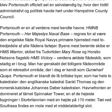
blev Portsmouth officielt set en selvstændig by, hvor den hidtil
administrativt og politisk havde hørt under Hampshire County
Council.
Portsmouth er en af verdens mest kendte havne. HMNB
Portsmouth –
Her Majestys Naval Bas
e – regnes for at være
den engelske flåde Royal Navys primære hjemsted med to-
tredjedele af alle flådens fartøjer. Byens mest berømte skibe er
HMS Warrior
, skibet fra Tudortiden
Mary Rose
og Horatio
Nelsons flagskib
HMS Victory
– verdens ældste flådeskib, som
stadig er i brug. Man har genskabt det tidligere flådeområde
som et rekreativt område, der i dag er kendt som
Gunwharf
Quays.
Portsmouth er blandt de få britiske byer, som har hele to
katedraler: den anglikanske katedral Sankt Thomas og den
romersk-katolske Johannes Døber katedralen. Havnefronten er
domineret af tårnet Spinnaker Tower, en af de højeste
bygninger i Storbritannien med en højde på 170 meter. Tæt ved
Southsea findes en mole med et middelalderligt slot.