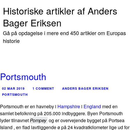
Historiske artikler af Anders
Bager Eriksen
Gå på opdagelse i mere end 450 artikler om Europas
historie
Portsmouth
02 MAR 2019
1 COMMENT
ANDERS BAGER ERIKSEN
PORTSMOUTH
Portsmouth er en havneby i
Hampshire
i
England
med en
samlet befolkning på 205.000 indbyggere. Byen Portsmouth
lyder tilnavnet
Pompey
og er overvejende bygget på Portsea
Island , en flad lavtliggende ø på 24 kvadratkilometer lige ud for