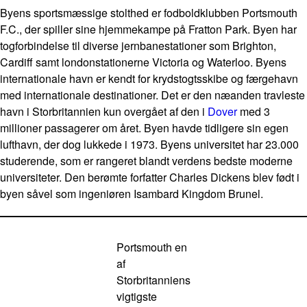
Byens sportsmæssige stolthed er fodboldklubben Portsmouth
F.C., der spiller sine hjemmekampe på Fratton Park. Byen har
togforbindelse til diverse jernbanestationer som Brighton,
Cardiff samt londonstationerne Victoria og Waterloo. Byens
internationale havn er kendt for krydstogtsskibe og færgehavn
med internationale destinationer. Det er den næanden travleste
havn i Storbritannien kun overgået af den i
Dover
med 3
millioner passagerer om året. Byen havde tidligere sin egen
lufthavn, der dog lukkede i 1973. Byens universitet har 23.000
studerende, som er rangeret blandt verdens bedste moderne
universiteter. Den berømte forfatter Charles Dickens blev født i
byen såvel som ingeniøren Isambard Kingdom Brunel.
Portsmouth en
af
Storbritanniens
vigtigste