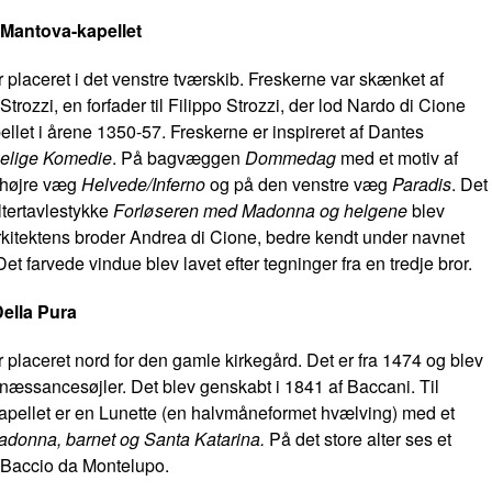
i Mantova-kapellet
r placeret i det venstre tværskib. Freskerne var skænket af
rozzi, en forfader til Filippo Strozzi, der lod Nardo di Cione
ellet i årene 1350-57. Freskerne er inspireret af Dantes
lige Komedie
. På bagvæggen
Dommedag
med et motiv af
 højre væg
Helvede/Inferno
og på den venstre væg
Paradis
. Det
tertavlestykke
Forløseren med Madonna og helgene
blev
arkitektens broder Andrea di Cione, bedre kendt under navnet
et farvede vindue blev lavet efter tegninger fra en tredje bror.
Della Pura
r placeret nord for den gamle kirkegård. Det er fra 1474 og blev
enæssancesøjler. Det blev genskabt i 1841 af Baccani. Til
kapellet er en Lunette (en halvmåneformet hvælving) med et
adonna, barnet og Santa Katarina.
På det store alter ses et
 Baccio da Montelupo.