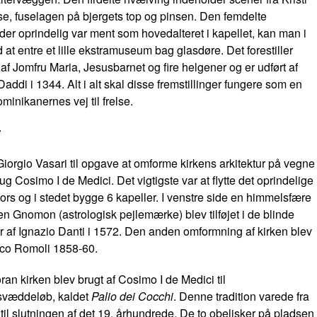
e, fuselagen på bjergets top og pinsen. Den femdelte
, der oprindelig var ment som hovedalteret i kapellet, kan man i
 at entre et lille ekstramuseum bag glasdøre. Det forestiller
af Jomfru Maria, Jesusbarnet og fire helgener og er udført af
addi i 1344. Alt i alt skal disse fremstillinger fungere som en
ominikanernes vej til frelse.
r
 Giorgio Vasari til opgave at omforme kirkens arkitektur på vegne
ug Cosimo I de Medici. Det vigtigste var at flytte det oprindelige
rs og i stedet bygge 6 kapeller. I venstre side en himmelsfære
 en Gnomon (astrologisk pejlemærke) blev tilføjet i de blinde
 af Ignazio Danti i 1572. Den anden omformning af kirken blev
ico Romoli 1858-60.
ran kirken blev brugt af Cosimo I de Medici til
svæddeløb, kaldet
Palio dei Cocchi
. Denne tradition varede fra
til slutningen af det 19. århundrede. De to obelisker på pladsen