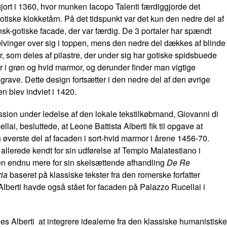
jort i 1360, hvor munken Iacopo Talenti færdiggjorde det
tiske klokketårn. På det tidspunkt var det kun den nedre del af
sk-gotiske facade, der var færdig. De 3 portaler har spændt
vinger over sig i toppen, mens den nedre del dækkes af blinde
, som deles af pilastre, der under sig har gotiske spidsbuede
 i grøn og hvid marmor, og derunder finder man vigtige
grave. Dette design fortsætter i den nedre del af den øvrige
en blev indviet i 1420.
ion under ledelse af den lokale tekstilkøbmand, Giovanni di
lai, besluttede, at Leone Battista Alberti fik til opgave at
 øverste del af facaden i sort-hvid marmor i årene 1456-70.
r allerede kendt for sin udførelse af Tempio Malatestiano i
en endnu mere for sin skelsættende afhandling
De Re
ria
baseret på klassiske tekster fra den romerske forfatter
 Alberti havde også stået for facaden på Palazzo Rucellai i
es Alberti at integrere idealerne fra den klassiske humanistiske