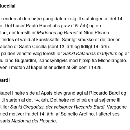
Rucellai
or enden af den højre gang daterer sig til slutningen af det 14.
. Det huser Paolo Rucellai’s grav (15. årh) og en
ue, der forestiller
Madonna og Barnet
af Nino Pisano.
findes et væld af kunstskatte. Særligt smukke er de, der er
aestro di Santa Cecilia (sent 13. årh og tidligt 14. årh).
på den venstre væg forestiller
Sankt Katarinas martyrium
og er
Giuliano Bugiardini, sandsynligvis med hjælp fra Michelangelo.
en i midten af kapellet er udført af Ghiberti i 1425.
Bardi
kapel i højre side af Apsis blev grundlagt af Riccardo Bardi og
 til starten af det 14. årh. Det højre relief på en af søjlerne til
tiller
Sankt Gregorius, der velsigner Riccardo Bardi
. Væggene
med motiver fra det 14. årh. af Spinello Aretino. I alteret ses
asaris
Madonna del Rosario
.