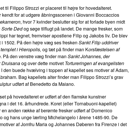
et til Filippo Strozzi er placeret til højre for hovedalteret.
r kendt for at udgøre åbningsscenen i Giovanni Boccaccios
ekameron
, hvor 7 kvinder beslutter sig for at forlade byen midt
 Sorte Død
og søge tilflugt på landet. De mange fresker, som
Lippi har tegnet, fremviser apostlene Filip og Jakobs liv. De blev
t i 1502. På den højre væg ses fresken
Sankt Filip uddriver
 templet i Hieropolis,
og tæt på finder man K
orsfæstelsen af
p
. På den venstre væg finder man
Sankt Johannes, der
r Druisana
og over dette motivet
Tortureringen af evangelisten
.
I den buede hvælving i toppen af kapellet ses motiver af Adam,
raham. Bag kapellets alter finder man Filippo Strozzi’s grav
lptur udført af Benedetto da Maiano.
et på hovedalteret er udført af den flamske kunstner
a i det 16. århundrede. Koret (eller Tornabuoni-kapellet)
 en anden række af berømte fresker udført af Domenico
io og hans unge lærling Michelangelo i årene 1485-90. De
r motiver af Jomfru Maria og Johannes Døberen fra Firenze i det