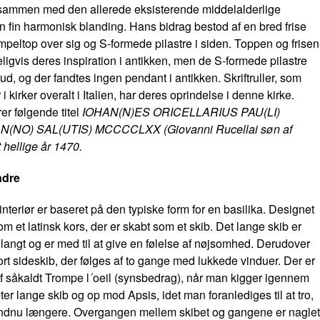
r sammen med den allerede eksisterende middelalderlige
 en fin harmonisk blanding. Hans bidrag bestod af en bred frise
peltop over sig og S-formede pilastre i siden. Toppen og frisen
ligvis deres inspiration i antikken, men de S-formede pilastre
rud, og der fandtes ingen pendant i antikken. Skriftruller, som
i kirker overalt i Italien, har deres oprindelse i denne kirke.
er følgende titel
IOHAN(N)ES ORICELLARIUS PAU(LI)
AN(NO) SAL(UTIS) MCCCCLXX (Giovanni Rucellai søn af
t hellige år 1470.
ndre
interiør er baseret på den typiske form for en basilika. Designet
om et latinsk kors, der er skabt som et skib. Det lange skib er
langt og er med til at give en følelse af nøjsomhed. Derudover
kort sideskib, der følges af to gange med lukkede vinduer. Der er
af såkaldt Trompe l´oeil (synsbedrag), når man kigger igennem
er lange skib og op mod Apsis, idet man foranlediges til at tro,
 endnu længere. Overgangen mellem skibet og gangene er naglet