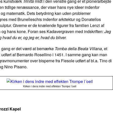
os kunstværk
Trinitá
midt i den venstre gang er et pionerarbejde
en tidlige renæssance, der viser hans nye ideer indenfor
v og matematik. Dets betydning kan uden problemer
nes med Brunelleschis indenfor arkitektur og Donatellos
kulptur. Giverne er de knælende figurer fra familien Lenzi af
og hans kone. Foran ses Kadavergraven med indskriften:
Jeg
 hvad du er, og jeg er, hvad du bliver.
re gang er det værd at bemærke
Tomba della Beata Villana
, et
udført af Bernardo Rosellino i 1451. I samme gang kan man
 gravmonumenter over bisperne fra Fiesole udført af bl.a. Tino di
g Nino Pisano.
Kirken i dens indre med effekten Trompe l´oeil
trozzi Kapel