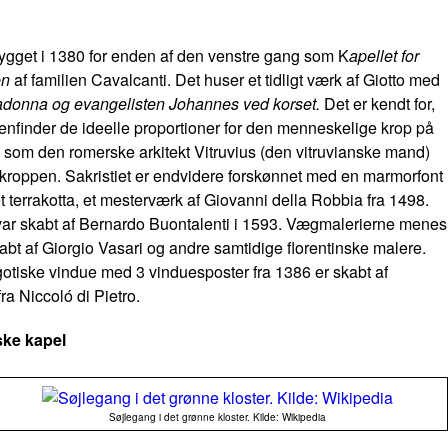
ygget i 1380 for enden af den venstre gang som K
apellet for
en
af familien Cavalcanti. Det huser et tidligt værk af Giotto med
donna og evangelisten Johannes ved korset.
Det er kendt for,
genfinder de ideelle proportioner for den menneskelige krop på
 som den romerske arkitekt Vitruvius (den vitruvianske mand)
r kroppen. Sakristiet er endvidere forskønnet med en marmorfont
t terrakotta, et mesterværk af Giovanni della Robbia fra 1498.
ar skabt af Bernardo Buontalenti i 1593. Vægmalerierne menes
abt af Giorgio Vasari og andre samtidige florentinske malere.
gotiske vindue med 3 vinduesposter fra 1386 er skabt af
ra Niccoló di Pietro.
ske kapel
Søjlegang i det grønne kloster. Kilde: Wikipedia