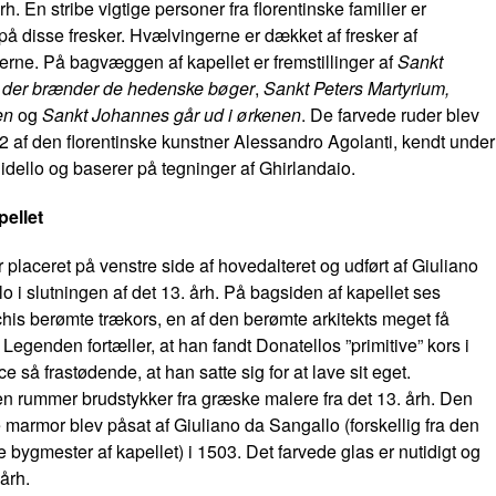
h. En stribe vigtige personer fra florentinske familier er
t på disse fresker. Hvælvingerne er dækket af fresker af
erne. På bagvæggen af kapellet er fremstillinger af
Sankt
 der brænder de hedenske bøger
,
Sankt Peters Martyrium,
en
og
Sankt Johannes går ud i ørkenen
. De farvede ruder blev
92 af den florentinske kunstner Alessandro Agolanti, kendt under
Bidello og baserer på tegninger af Ghirlandaio.
ellet
r placeret på venstre side af hovedalteret og udført af Giuliano
o i slutningen af det 13. årh. På bagsiden af kapellet ses
his berømte trækors, en af den berømte arkitekts meget få
. Legenden fortæller, at han fandt Donatellos ”primitive” kors i
e så frastødende, at han satte sig for at lave sit eget.
 rummer brudstykker fra græske malere fra det 13. årh. Den
e marmor blev påsat af Giuliano da Sangallo (forskellig fra den
e bygmester af kapellet) i 1503. Det farvede glas er nutidigt og
 årh.