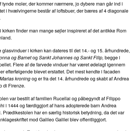
 tynde moler, der kommer nærmere, jo dybere man går ind i
ftet i hvælvingerne består af loftsbuer, der bæres af 4 diagonale
.
i kirken finder man mange søjler inspireret af det antikke Rom
land.
 glasvinduer i kirken kan dateres til det 14.- og 15. århundrede,
nna og Barnet
og
Sankt Johannes og Sankt Filip,
begge i
pellet. Flere af de farvede vinduer har været ødelagt igennem
 er efterfølgende blevet erstattet. Det mest kendte i facaden
Marias kroning
og er fra det 14. århundrede og skabt af Andrea
o di Firenze.
len var bestilt af familien Rucellai og påbegyndt af Filippo
hi i 1444 og færdiggjort af hans adopterede barn Andrea
. Prædikestolen har en særlig historisk betydning, da det var
anklageskriftet mod Galileo Galilei blev offentliggjort.