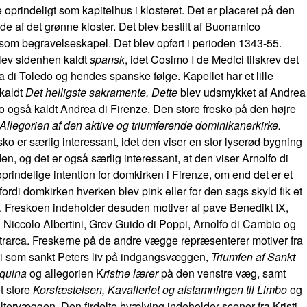
oprindeligt som kapitelhus i klosteret. Det er placeret på den
ide af det grønne kloster. Det blev bestilt af Buonamico
 som begravelseskapel. Det blev opført i perioden 1343-55.
lev sidenhen kaldt
spansk
, idet Cosimo I de Medici tilskrev det
ra di Toledo og hendes spanske følge. Kapellet har et lille
kaldt
Det helligste sakramente. Dette
blev udsmykket af Andrea
o også kaldt Andrea di Firenze. Den store fresko på den højre
Allegorien af den aktive og triumferende dominikanerkirke.
ko er særlig interessant, idet den viser en stor lyserød bygning
en, og det er også særlig interessant, at den viser Arnolfo di
rindelige intention for domkirken i Firenze, om end det er et
fordi domkirken hverken blev pink eller for den sags skyld fik et
. Freskoen indeholder desuden motiver af pave Benedikt IX,
 Niccolo Albertini, Grev Guido di Poppi, Arnolfo di Cambio og
rarca. Freskerne på de andre vægge repræsenterer motiver fra
ti som sankt Peters liv på indgangsvæggen,
Triumfen af Sankt
quina
og allegorien K
ristne lærer
på den venstre væg, samt
t store
Korsfæstelsen, Kavalleriet og afstamningen til Limbo
og
ltervæggen. Den firdelte hvælving indeholder scener fra Kristi