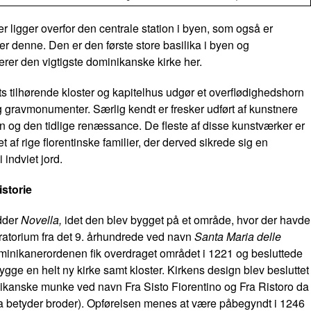
der ligger overfor den centrale station i byen, som også er
ter denne. Den er den første store basilika i byen og
rer den vigtigste dominikanske kirke her.
ts tilhørende kloster og kapitelhus udgør et overflødighedshorn
g gravmonumenter. Særlig kendt er fresker udført af kunstnere
en og den tidlige renæssance. De fleste af disse kunstværker er
t af rige florentinske familier, der derved sikrede sig en
 indviet jord.
istorie
dder
Novella,
idet den blev bygget på et område, hvor der havde
Oratorium fra det 9. århundrede ved navn
Santa Maria delle
minikanerordenen fik overdraget området i 1221 og besluttede
 bygge en helt ny kirke samt kloster. Kirkens design blev besluttet
ikanske munke ved navn Fra Sisto Fiorentino og Fra Ristoro da
a betyder broder). Opførelsen menes at være påbegyndt i 1246