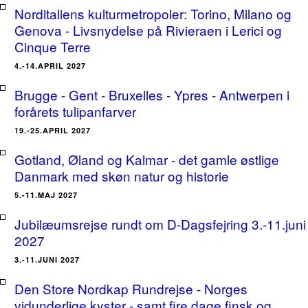
Norditaliens kulturmetropoler: Torino, Milano og
Genova - Livsnydelse på Rivieraen i Lerici og
Cinque Terre
4.-14.APRIL 2027
Brugge - Gent - Bruxelles - Ypres - Antwerpen i
forårets tulipanfarver
19.-25.APRIL 2027
Gotland, Øland og Kalmar - det gamle østlige
Danmark med skøn natur og historie
5.-11.MAJ 2027
Jubilæumsrejse rundt om D-Dagsfejring 3.-11.juni
2027
3.-11.JUNI 2027
Den Store Nordkap Rundrejse - Norges
vidunderlige kyster - samt fire dage finsk og