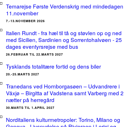
Temarejse Første Verdenskrig med mindedagen
11.november
7.-13.NOVEMBER 2026
Italien Rundt - fra hæl til tå og støvlen op og ned
med Sicilien, Sardinien og Sorrentohalvøen - 25
dages eventyrsrejse med bus
26.FEBRUAR TIL 22.MARTS 2027
Tysklands totalitære fortid og dens biler
20.-25.MARTS 2027
Tranedans ved Hornborgasøen – Udvandrere i
Växjø – Birgitta af Vadstena samt Varberg med 2
nætter på herregård
30.MARTS TIL 1.APRIL 2027
Norditaliens kulturmetropoler: Torino, Milano og
Genova - Livsnydelse på Rivieraen i Lerici og