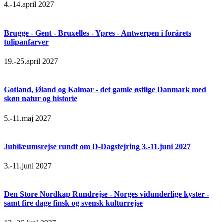
4.-14.april 2027
Brugge - Gent - Bruxelles - Ypres - Antwerpen i forårets
tulipanfarver
19.-25.april 2027
Gotland, Øland og Kalmar - det gamle østlige Danmark med
skøn natur og historie
5.-11.maj 2027
Jubilæumsrejse rundt om D-Dagsfejring 3.-11.juni 2027
3.-11.juni 2027
Den Store Nordkap Rundrejse - Norges vidunderlige kyster -
samt fire dage finsk og svensk kulturrejse