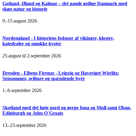
Gotland, Øland og Kalmar – det gamle østlige Danmark med
skøn natur og historie
9.-15.august 2026
Nordengland - I historiens fodspor af vikinger, klostre,
katedraler og smukke kyster
25.august til 2.september 2026
Dresden - Elbens Firenze - Leipzig og Haveriget Wörlitz:
Sensommer, sejlture og spændende byer
1.-6.september 2026
Skotland med det høje nord og øerne Iona og Mull samt Oban,
Edinburgh og John O´Groats
13.-23.september 2026