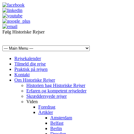
Følg Historiske Rejser
mail@historiskerejser.dk
+45 20 93 17 14
Rejsekalender
Tilmeld dig rejse
Praktisk på rejsen
Kontakt
Om Historiske Rejser
Historien bag Historiske Rejser
Erfaren og kompetent rejseleder
Skræddersyede rejser
Viden
Foredrag
Artikler
Amsterdam
Belfast
Berlin
Dresden