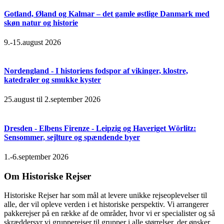
Gotland, Øland og Kalmar – det gamle østlige Danmark med
skøn natur og historie
9.-15.august 2026
Nordengland - I historiens fodspor af vikinger, klostre,
katedraler og smukke kyster
25.august til 2.september 2026
Dresden - Elbens Firenze - Leipzig og Haveriget Wörlitz:
Sensommer, sejlture og spændende byer
1.-6.september 2026
Om Historiske Rejser
Historiske Rejser har som mål at levere unikke rejseoplevelser til
alle, der vil opleve verden i et historiske perspektiv. Vi arrangerer
pakkerejser på en række af de områder, hvor vi er specialister og så
skræddersyr vi grupperejser til grupper i alle størrelser, der ønsker