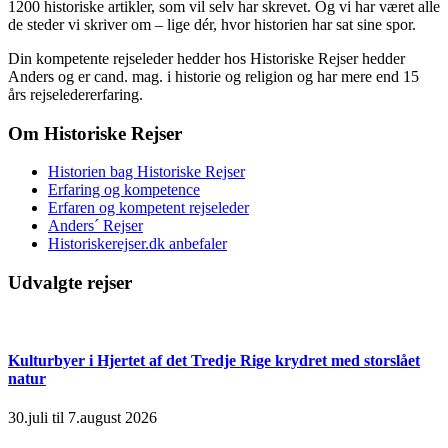
1200 historiske artikler, som vil selv har skrevet. Og vi har været alle
de steder vi skriver om – lige dér, hvor historien har sat sine spor.
Din kompetente rejseleder hedder hos Historiske Rejser hedder
Anders og er cand. mag. i historie og religion og har mere end 15
års rejseledererfaring.
Om Historiske Rejser
Historien bag Historiske Rejser
Erfaring og kompetence
Erfaren og kompetent rejseleder
Anders´ Rejser
Historiskerejser.dk anbefaler
Udvalgte rejser
Kulturbyer i Hjertet af det Tredje Rige krydret med storslået
natur
30.juli til 7.august 2026