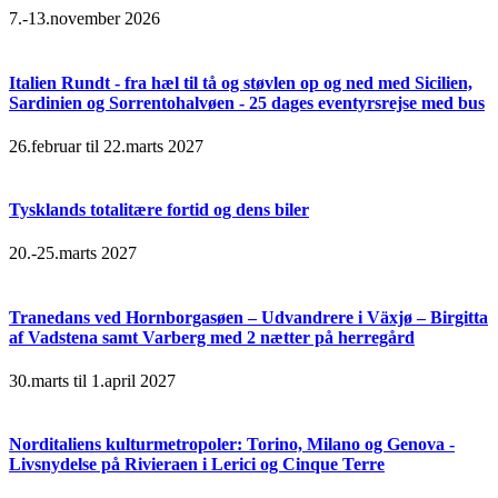
7.-13.november 2026
Italien Rundt - fra hæl til tå og støvlen op og ned med Sicilien,
Sardinien og Sorrentohalvøen - 25 dages eventyrsrejse med bus
26.februar til 22.marts 2027
Tysklands totalitære fortid og dens biler
20.-25.marts 2027
Tranedans ved Hornborgasøen – Udvandrere i Växjø – Birgitta
af Vadstena samt Varberg med 2 nætter på herregård
30.marts til 1.april 2027
Norditaliens kulturmetropoler: Torino, Milano og Genova -
Livsnydelse på Rivieraen i Lerici og Cinque Terre