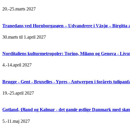
20.-25.marts 2027
Tranedans ved Hornborgasøen – Udvandrere i Växjø – Birgitta 
30.marts til 1.april 2027
Norditaliens kulturmetropoler: Torino, Milano og Genova - Livsn
4.-14.april 2027
Brugge - Gent - Bruxelles - Ypres - Antwerpen i forårets tulipanf
19.-25.april 2027
Gotland, Øland og Kalmar - det gamle østlige Danmark med skøn 
5.-11.maj 2027