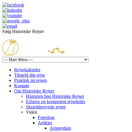
Følg Historiske Rejser
mail@historiskerejser.dk
+45 20 93 17 14
Rejsekalender
Tilmeld dig rejse
Praktisk på rejsen
Kontakt
Om Historiske Rejser
Historien bag Historiske Rejser
Erfaren og kompetent rejseleder
Skræddersyede rejser
Viden
Foredrag
Artikler
Amsterdam