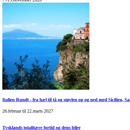
Italien Rundt - fra hæl til tå og støvlen op og ned med Sicilien,
26.februar til 22.marts 2027
Tysklands totalitære fortid og dens biler