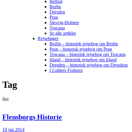
Belfast
Berlin
Dresden
Prag
Slesvig-Holsten
Toscana
Se alle artikler
Rejsebøger
Berlin – historisk rejsebog om Berlin
Prag – historisk rejsebog om Prag
Toscana – historisk rejsebog om Toscana
Irland – historisk rejsebog om Irland
Dresden – historisk rejsebog om Dresdens
I Luthers Fodspor
Tag
floi
Flensborgs Historie
19 jan 2014