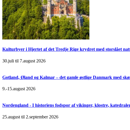
Kulturbyer i Hjertet af det Tredje Rige krydret med storslået na
30.juli til 7.august 2026
Gotland, Øland og Kalmar – det gamle østlige Danmark med skøn
9.-15.august 2026
Nordengland - I historiens fodspor af vikinger, klostre, katedral
25.august til 2.september 2026