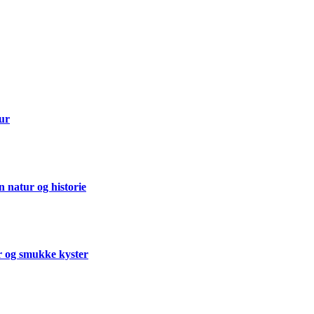
tur
 natur og historie
er og smukke kyster