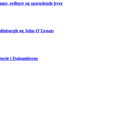
mmer, sejlture og spændende byer
Edinburgh og John O´Groats
storie i Dolomitterne