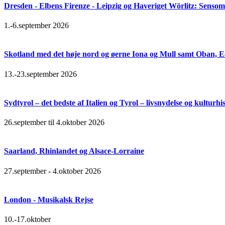
Dresden - Elbens Firenze - Leipzig og Haveriget Wörlitz: Senso
1.-6.september 2026
Skotland med det høje nord og øerne Iona og Mull samt Oban, 
13.-23.september 2026
Sydtyrol – det bedste af Italien og Tyrol – livsnydelse og kulturhi
26.september til 4.oktober 2026
Saarland, Rhinlandet og Alsace-Lorraine
27.september - 4.oktober 2026
London - Musikalsk Rejse
10.-17.oktober