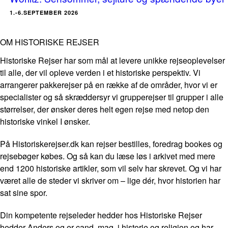
1.-6.SEPTEMBER 2026
OM HISTORISKE REJSER
Historiske Rejser har som mål at levere unikke rejseoplevelser
til alle, der vil opleve verden i et historiske perspektiv. Vi
arrangerer pakkerejser på en række af de områder, hvor vi er
specialister og så skræddersyr vi grupperejser til grupper i alle
størrelser, der ønsker deres helt egen rejse med netop den
historiske vinkel I ønsker.
På Historiskerejser.dk kan rejser bestilles, foredrag bookes og
rejsebøger købes. Og så kan du læse løs i arkivet med mere
end 1200 historiske artikler, som vil selv har skrevet. Og vi har
været alle de steder vi skriver om – lige dér, hvor historien har
sat sine spor.
Din kompetente rejseleder hedder hos Historiske Rejser
hedder Anders og er cand. mag. i historie og religion og har