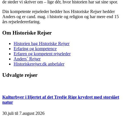
de steder vi skriver om – lige dér, hvor historien har sat sine spor.
Din kompetente rejseleder hedder hos Historiske Rejser hedder
Anders og er cand. mag. i historie og religion og har mere end 15
års rejseledererfaring.
Om Historiske Rejser
Historien bag Historiske Rejser
Erfaring og kompetence
Erfaren og kompetent rejseleder
Anders´ Rejser
Historiskerejser.dk anbefaler
Udvalgte rejser
Kulturbyer i Hjertet af det Tredje Rige krydret med storslået
natur
30.juli til 7.august 2026