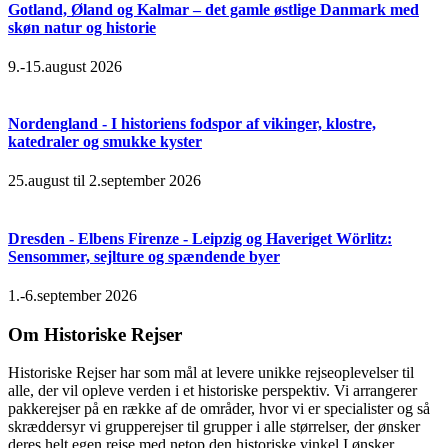
Gotland, Øland og Kalmar – det gamle østlige Danmark med
skøn natur og historie
9.-15.august 2026
Nordengland - I historiens fodspor af vikinger, klostre,
katedraler og smukke kyster
25.august til 2.september 2026
Dresden - Elbens Firenze - Leipzig og Haveriget Wörlitz:
Sensommer, sejlture og spændende byer
1.-6.september 2026
Om Historiske Rejser
Historiske Rejser har som mål at levere unikke rejseoplevelser til
alle, der vil opleve verden i et historiske perspektiv. Vi arrangerer
pakkerejser på en række af de områder, hvor vi er specialister og så
skræddersyr vi grupperejser til grupper i alle størrelser, der ønsker
deres helt egen rejse med netop den historiske vinkel I ønsker.