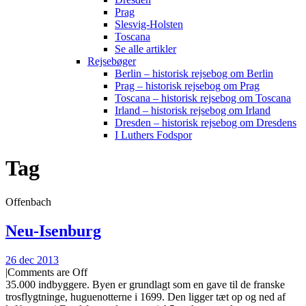
Prag
Slesvig-Holsten
Toscana
Se alle artikler
Rejsebøger
Berlin – historisk rejsebog om Berlin
Prag – historisk rejsebog om Prag
Toscana – historisk rejsebog om Toscana
Irland – historisk rejsebog om Irland
Dresden – historisk rejsebog om Dresdens
I Luthers Fodspor
Tag
Offenbach
Neu-Isenburg
26 dec 2013
|
Comments are Off
35.000 indbyggere. Byen er grundlagt som en gave til de franske
trosflygtninge, huguenotterne i 1699. Den ligger tæt op og ned af