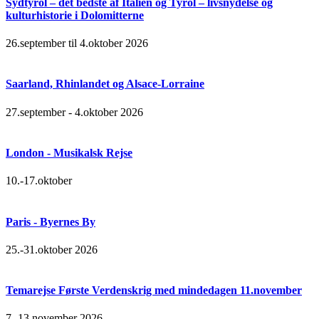
Sydtyrol – det bedste af Italien og Tyrol – livsnydelse og
kulturhistorie i Dolomitterne
26.september til 4.oktober 2026
Saarland, Rhinlandet og Alsace-Lorraine
27.september - 4.oktober 2026
London - Musikalsk Rejse
10.-17.oktober
Paris - Byernes By
25.-31.oktober 2026
Temarejse Første Verdenskrig med mindedagen 11.november
7.-13.november 2026