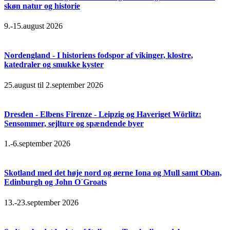
skøn natur og historie
9.-15.august 2026
Nordengland - I historiens fodspor af vikinger, klostre,
katedraler og smukke kyster
25.august til 2.september 2026
Dresden - Elbens Firenze - Leipzig og Haveriget Wörlitz:
Sensommer, sejlture og spændende byer
1.-6.september 2026
Skotland med det høje nord og øerne Iona og Mull samt Oban,
Edinburgh og John O´Groats
13.-23.september 2026