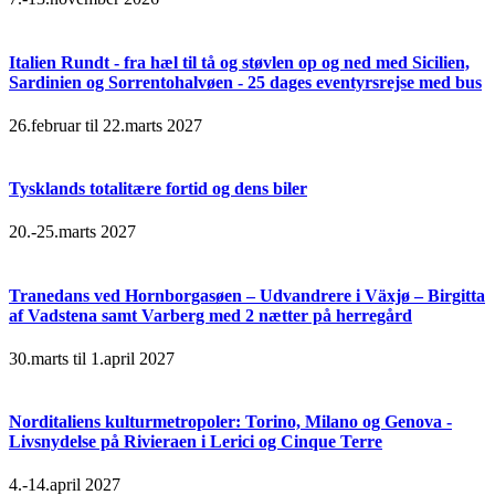
Italien Rundt - fra hæl til tå og støvlen op og ned med Sicilien,
Sardinien og Sorrentohalvøen - 25 dages eventyrsrejse med bus
26.februar til 22.marts 2027
Tysklands totalitære fortid og dens biler
20.-25.marts 2027
Tranedans ved Hornborgasøen – Udvandrere i Växjø – Birgitta
af Vadstena samt Varberg med 2 nætter på herregård
30.marts til 1.april 2027
Norditaliens kulturmetropoler: Torino, Milano og Genova -
Livsnydelse på Rivieraen i Lerici og Cinque Terre
4.-14.april 2027