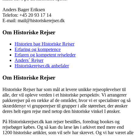
Anders Bager Eriksen
Telefon: +45 20 93 17 14
E-mail: mail@historiskerejser.dk
Om Historiske Rejser
Historien bag Historiske Rejser
Erfaring og kompetence
Erfaren og kompetent rejseleder
Anders´ Rejser
Historiskerejser.dk anbefaler
Om Historiske Rejser
Historiske Rejser har som mål at levere unikke rejseoplevelser til
alle, der vil opleve verden i et historiske perspektiv. Vi arrangerer
pakkerejser på en række af de områder, hvor vi er specialister og så
skræddersyr vi grupperejser til grupper i alle størrelser, der ønsker
deres helt egen rejse med netop den historiske vinkel I ønsker.
På Historiskerejser.dk kan rejser bestilles, foredrag bookes og
rejsebøger købes. Og så kan du læse løs i arkivet med mere end
1200 historiske artikler, som vil selv har skrevet. Og vi har været alle