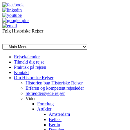
Følg Historiske Rejser
mail@historiskerejser.dk
+45 20 93 17 14
Rejsekalender
Tilmeld dig rejse
Praktisk på rejsen
Kontakt
Om Historiske Rejser
Historien bag Historiske Rejser
Erfaren og kompetent rejseleder
Skræddersyede rejser
Viden
Foredrag
Artikler
Amsterdam
Belfast
Berlin
Dresden