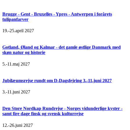
Brugge - Gent - Bruxelles - Ypres - Antwerpen i forårets
tulipanfarver
19.-25.april 2027
Gotland, Øland og Kalmar - det gamle østlige Danmark med
skøn natur og historie
5.-11.maj 2027
Jubilæumsrejse rundt om D-Dagsfejring 3.-11.juni 2027
3.-11.juni 2027
Den Store Nordkap Rundrejse - Norges vidunderlige kyster -
samt fire dage finsk og svensk kulturrejse
12.-26.juni 2027