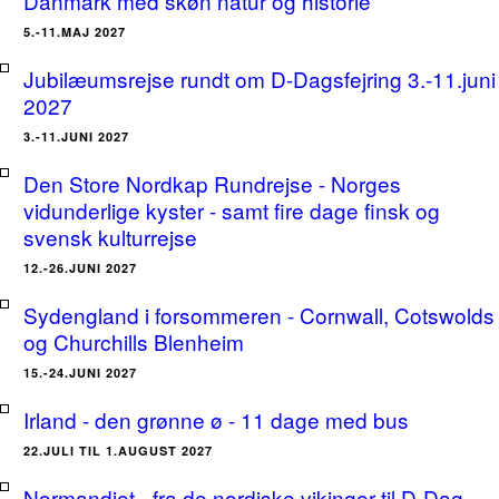
Danmark med skøn natur og historie
5.-11.MAJ 2027
Jubilæumsrejse rundt om D-Dagsfejring 3.-11.juni
2027
3.-11.JUNI 2027
Den Store Nordkap Rundrejse - Norges
vidunderlige kyster - samt fire dage finsk og
svensk kulturrejse
12.-26.JUNI 2027
Sydengland i forsommeren - Cornwall, Cotswolds
og Churchills Blenheim
15.-24.JUNI 2027
Irland - den grønne ø - 11 dage med bus
22.JULI TIL 1.AUGUST 2027
Normandiet - fra de nordiske vikinger til D-Dag