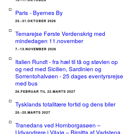
Paris - Byernes By
25.-31.OKTOBER 2026
Temarejse Første Verdenskrig med
mindedagen 11.november
7.-13.NOVEMBER 2026
Italien Rundt - fra hæl til tå og støvlen op
og ned med Sicilien, Sardinien og
Sorrentohalvøen - 25 dages eventyrsrejse
med bus
26.FEBRUAR TIL 22.MARTS 2027
Tysklands totalitære fortid og dens biler
20.-25.MARTS 2027
Tranedans ved Hornborgasøen –
Udvandrere i Växjø – Birgitta af Vadstena