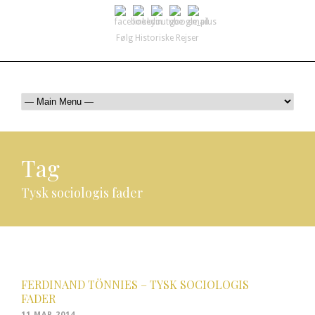
Følg Historiske Rejser
mail@historiskerejser.dk
+45 20 93 17 14
Tag
Tysk sociologis fader
FERDINAND TÖNNIES – TYSK SOCIOLOGIS
FADER
11 MAR 2014