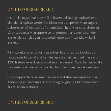
OM HISTORISKE REJSER
Historiske Rejser har som mål at levere unikke rejseoplevelser til
alle, der vil opleve verden i et historiske perspektiv. Vi arrangerer
pakkerejser på en række af de områder, hvor vi er specialister og
så skræddersyr vi grupperejser til grupper i alle størrelser, der
ønsker deres helt egen rejse med netop den historiske vinkel I
ønsker.
På Historiskerejser.dk kan rejser bestilles, foredrag bookes og
rejsebøger købes. Og så kan du læse løs i arkivet med mere end
1200 historiske artikler, som vil selv har skrevet. Og vi har været alle
de steder vi skriver om – lige dér, hvor historien har sat sine spor.
Din kompetente rejseleder hedder hos Historiske Rejser hedder
Anders og er cand. mag. i historie og religion og har mere end 15
års rejseledererfaring.
OM HISTORISKE REJSER