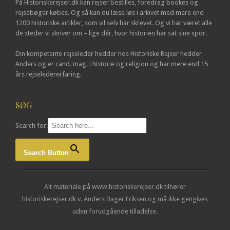
På Historiskerejser.dk kan rejser bestilles, foredrag bookes og
rejsebøger købes. Og så kan du læse løs i arkivet med mere end
1200 historiske artikler, som vil selv har skrevet. Og vi har været alle
de steder vi skriver om – lige dér, hvor historien har sat sine spor.
Din kompetente rejseleder hedder hos Historiske Rejser hedder
Anders og er cand. mag. i historie og religion og har mere end 15
års rejseledererfaring.
SØG
Search for:
Search Button
Alt materiale på www.historiskerejser.dk tilhører
historiskerejser.dk v. Anders Bager Eriksen og må ikke gengives
uden forudgående tilladelse.