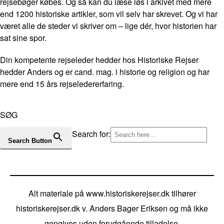
rejsebøger købes. Og så kan du læse løs i arkivet med mere
end 1200 historiske artikler, som vil selv har skrevet. Og vi har
været alle de steder vi skriver om – lige dér, hvor historien har
sat sine spor.
Din kompetente rejseleder hedder hos Historiske Rejser
hedder Anders og er cand. mag. i historie og religion og har
mere end 15 års rejseledererfaring.
SØG
Search for:
Search Button
Alt materiale på www.historiskerejser.dk tilhører
historiskerejser.dk v. Anders Bager Eriksen og må ikke
gengives uden forudgående tilladelse.