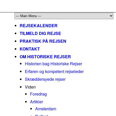
mail@historiskerejser.dk
+45 20 93 17 14
REJSEKALENDER
TILMELD DIG REJSE
PRAKTISK PÅ REJSEN
KONTAKT
OM HISTORISKE REJSER
Historien bag Historiske Rejser
Erfaren og kompetent rejseleder
Skræddersyede rejser
Viden
Foredrag
Artikler
Amsterdam