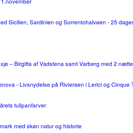
11.november
d med Sicilien, Sardinien og Sorrentohalvøen - 25 da
ø – Birgitta af Vadstena samt Varberg med 2 nætte
enova - Livsnydelse på Rivieraen i Lerici og Cinque 
årets tulipanfarver
mark med skøn natur og historie