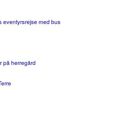
ges eventyrsrejse med bus
r på herregård
Terre