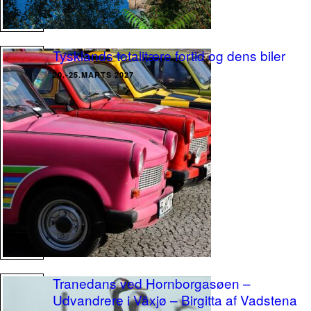
Tysklands totalitære fortid og dens biler
20.-25.MARTS 2027
Tranedans ved Hornborgasøen –
Udvandrere i Växjø – Birgitta af Vadstena