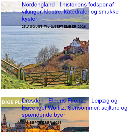
Nordengland - I historiens fodspor af
vikinger, klostre, katedraler og smukke
kyster
25.AUGUST TIL 2.SEPTEMBER 2026
Dresden - Elbens Firenze - Leipzig og
Haveriget Wörlitz: Sensommer, sejlture og
spændende byer
1.-6.SEPTEMBER 2026