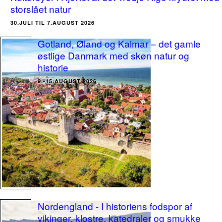
storslået natur
30.JULI TIL 7.AUGUST 2026
Gotland, Øland og Kalmar – det gamle
østlige Danmark med skøn natur og
historie
9.-15.AUGUST 2026
Nordengland - I historiens fodspor af
vikinger, klostre, katedraler og smukke