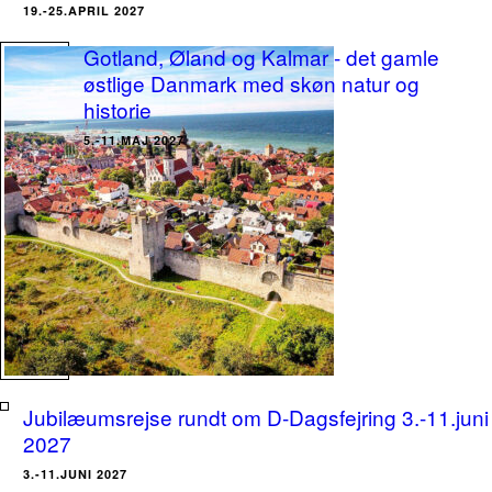
19.-25.APRIL 2027
Gotland, Øland og Kalmar - det gamle
østlige Danmark med skøn natur og
historie
5.-11.MAJ 2027
Jubilæumsrejse rundt om D-Dagsfejring 3.-11.juni
2027
3.-11.JUNI 2027