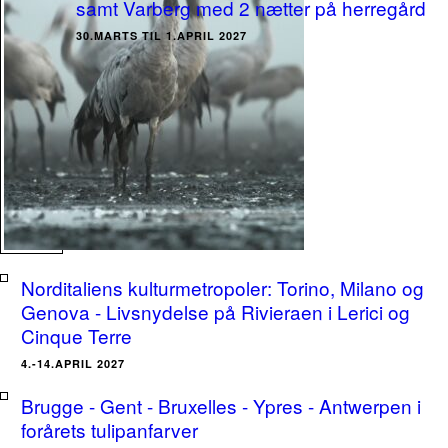
samt Varberg med 2 nætter på herregård
30.MARTS TIL 1.APRIL 2027
Norditaliens kulturmetropoler: Torino, Milano og
Genova - Livsnydelse på Rivieraen i Lerici og
Cinque Terre
4.-14.APRIL 2027
Brugge - Gent - Bruxelles - Ypres - Antwerpen i
forårets tulipanfarver