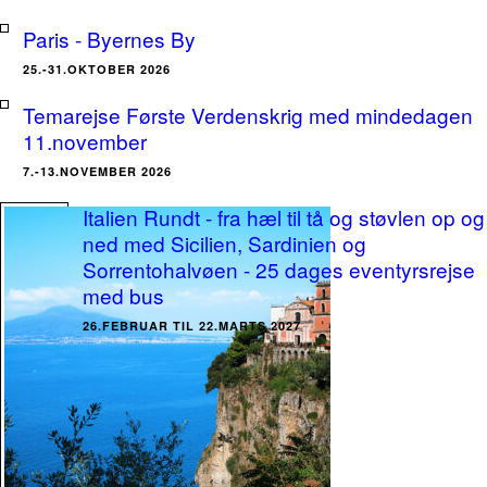
Paris - Byernes By
25.-31.OKTOBER 2026
Temarejse Første Verdenskrig med mindedagen
11.november
7.-13.NOVEMBER 2026
Italien Rundt - fra hæl til tå og støvlen op og
ned med Sicilien, Sardinien og
Sorrentohalvøen - 25 dages eventyrsrejse
med bus
26.FEBRUAR TIL 22.MARTS 2027