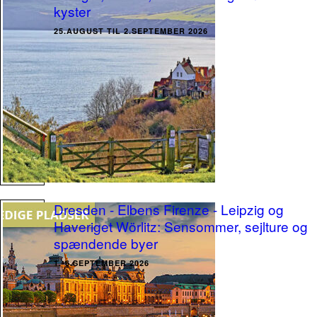
kyster
25.AUGUST TIL 2.SEPTEMBER 2026
Dresden - Elbens Firenze - Leipzig og
Haveriget Wörlitz: Sensommer, sejlture og
spændende byer
1.-6.SEPTEMBER 2026