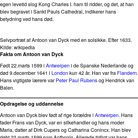
egen levetid slog Kong Charles I. ham til ridder, og det, at han
blev begravet i Sankt Pauls Cathedral, indikerer hans
betydning ved hans død.
Selvportræt af Antoon van Dyck med en solsikke. Efter 1633.
Kilde: wikipedia
Fakta om Antoon van Dyck
Født 22.marts 1599 i
Antwerpen
i de Spanske Nederlande og
død 9.december 1641 i
London
kun 42 år. Han var fra
Flandern
.
Hans vigtigste lærere var
Peter Paul Rubens
og Hendrick van
Balen.
Opdragelse og uddannelse
Antoon van Dyck blev født af rige forældre i
Antwerpen
. Hans
fader Frans van Dyck, var en silkehandler og hans moder
Maria, datter af Dirk Cupers og Catharina Conincx. Han blev
døbt 23.marts 1599 som Anthonio. Allerede tidligt var hans