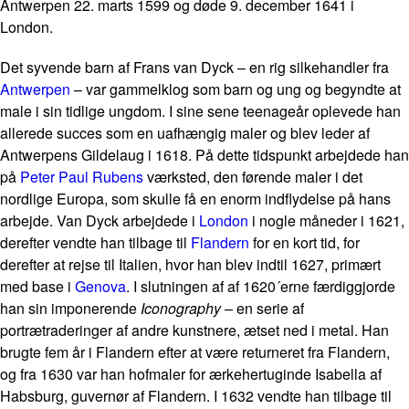
Antwerpen 22. marts 1599 og døde 9. december 1641 i
London.
Det syvende barn af Frans van Dyck – en rig silkehandler fra
Antwerpen
– var gammelklog som barn og ung og begyndte at
male i sin tidlige ungdom. I sine sene teenageår oplevede han
allerede succes som en uafhængig maler og blev leder af
Antwerpens Gildelaug i 1618. På dette tidspunkt arbejdede han
på
Peter Paul Rubens
værksted, den førende maler i det
nordlige Europa, som skulle få en enorm indflydelse på hans
arbejde. Van Dyck arbejdede i
London
i nogle måneder i 1621,
derefter vendte han tilbage til
Flandern
for en kort tid, for
derefter at rejse til Italien, hvor han blev indtil 1627, primært
med base i
Genova
. I slutningen af af 1620´erne færdiggjorde
han sin imponerende
Iconography
– en serie af
portrætraderinger af andre kunstnere, ætset ned i metal. Han
brugte fem år i Flandern efter at være returneret fra Flandern,
og fra 1630 var han hofmaler for ærkehertuginde Isabella af
Habsburg, guvernør af Flandern. I 1632 vendte han tilbage til