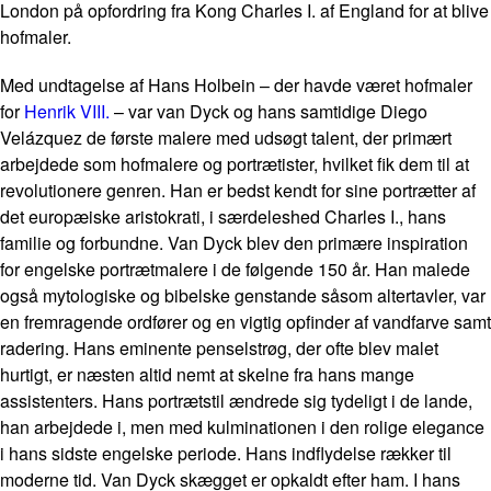
London på opfordring fra Kong Charles I. af England for at blive
hofmaler.
Med undtagelse af Hans Holbein – der havde været hofmaler
for
Henrik VIII.
– var van Dyck og hans samtidige Diego
Velázquez de første malere med udsøgt talent, der primært
arbejdede som hofmalere og portrætister, hvilket fik dem til at
revolutionere genren. Han er bedst kendt for sine portrætter af
det europæiske aristokrati, i særdeleshed Charles I., hans
familie og forbundne. Van Dyck blev den primære inspiration
for engelske portrætmalere i de følgende 150 år. Han malede
også mytologiske og bibelske genstande såsom altertavler, var
en fremragende ordfører og en vigtig opfinder af vandfarve samt
radering. Hans eminente penselstrøg, der ofte blev malet
hurtigt, er næsten altid nemt at skelne fra hans mange
assistenters. Hans portrætstil ændrede sig tydeligt i de lande,
han arbejdede i, men med kulminationen i den rolige elegance
i hans sidste engelske periode. Hans indflydelse rækker til
moderne tid. Van Dyck skægget er opkaldt efter ham. I hans