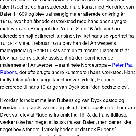
talent tydeligt, og han studerede malerkunst med Hendrick van
Balen i 1609 og blev uafhængig maler allerede omkring år
1615, hvor han åbnede et værksted med hans endnu yngre
malerven Jan Brueghel den Yngre. Som 15-årig var han
allerede en højt estimeret kunstner, hvilket hans selvportræt fra
1613-14 viste. I februar 1618 blev han del Antwerpens
malergildelaug Sankt Lukas som en fri mester. I løbet af få år
blev han den vigtigste assistent på den dominerende
malermester i Antwerpen – samt hele Nordeuropa –
Peter Paul
Rubens
, der ofte brugte andre kunstnere i hans værksted. Hans
indflydelse på den unge kunstner var tydelig; Rubens
refererede til hans 19-årige van Dyck som “den bedste elev”.
Hvordan forholdet mellem Rubens og van Dyck opstod og
hvordan det præcis var er dog uklart; der er spekuleret i om van
Dyck var elev af Rubens fra omkring 1613, da hans tidligste
værker ikke har meget stilistisk fra van Balen, men der er ikke
noget bevis for det. I virkeligheden er det nok Rubens´