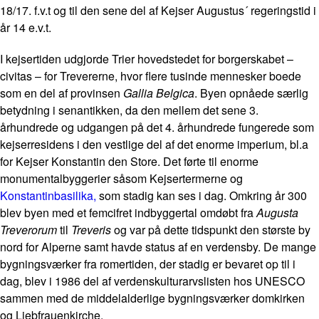
18/17. f.v.t og til den sene del af Kejser Augustus´ regeringstid i
år 14 e.v.t.
I kejsertiden udgjorde Trier hovedstedet for borgerskabet –
civitas – for Trevererne, hvor flere tusinde mennesker boede
som en del af provinsen
Gallia Belgica
. Byen opnåede særlig
betydning i senantikken, da den mellem det sene 3.
århundrede og udgangen på det 4. århundrede fungerede som
kejserresidens i den vestlige del af det enorme imperium, bl.a
for Kejser Konstantin den Store. Det førte til enorme
monumentalbyggerier såsom Kejsertermerne og
Konstantinbasilika,
som stadig kan ses i dag. Omkring år 300
blev byen med et femcifret indbyggertal omdøbt fra
Augusta
Treverorum
til
Treveris
og var på dette tidspunkt den største by
nord for Alperne samt havde status af en verdensby. De mange
bygningsværker fra romertiden, der stadig er bevaret op til i
dag, blev i 1986 del af verdenskulturarvslisten hos UNESCO
sammen med de middelalderlige bygningsværker domkirken
og Liebfrauenkirche.