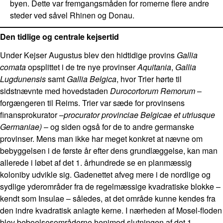
byen. Dette var fremgangsmåden for romerne flere andre
steder ved såvel Rhinen og Donau.
Den tidlige og centrale kejsertid
Under Kejser Augustus blev den hidtidige provins
Gallia
comata
opsplittet i de tre nye provinser
Aquitania
,
Gallia
Lugdunensis
samt
Gallia Belgica
, hvor Trier hørte til
sidstnævnte med hovedstaden
Durocortorum Remorum
–
forgængeren til Reims. Trier var sæde for provinsens
finansprokurator –
procurator provinciae Belgicae et utriusque
Germaniae)
– og siden også for de to andre germanske
provinser. Mens man ikke har meget konkret at nævne om
bebyggelsen i de første år efter dens grundlæggelse, kan man
allerede i løbet af det 1. århundrede se en planmæssig
koloniby udvikle sig. Gadenettet afveg mere i de nordlige og
sydlige yderområder fra de regelmæssige kvadratiske blokke –
kendt som Insulae – således, at det område kunne kendes fra
den indre kvadratisk anlagte kerne. I nærheden af Mosel-floden
blev beboelsesområderne henimod slutningen af det 1.