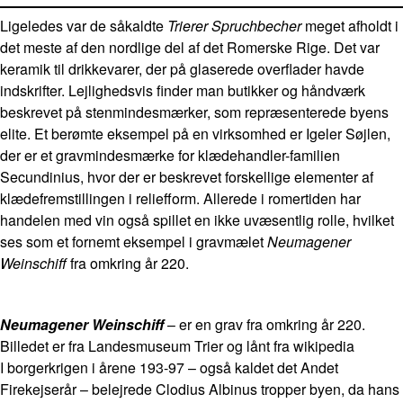
Ligeledes var de såkaldte
Trierer Spruchbecher
meget afholdt i
det meste af den nordlige del af det Romerske Rige. Det var
keramik til drikkevarer, der på glaserede overflader havde
indskrifter. Lejlighedsvis finder man butikker og håndværk
beskrevet på stenmindesmærker, som repræsenterede byens
elite. Et berømte eksempel på en virksomhed er Igeler Søjlen,
der er et gravmindesmærke for klædehandler-familien
Secundinius, hvor der er beskrevet forskellige elementer af
klædefremstillingen i reliefform. Allerede i romertiden har
handelen med vin også spillet en ikke uvæsentlig rolle, hvilket
ses som et fornemt eksempel i gravmælet
Neumagener
Weinschiff
fra omkring år 220.
Neumagener Weinschiff
– er en grav fra omkring år 220.
Billedet er fra Landesmuseum Trier og lånt fra wikipedia
I borgerkrigen i årene 193-97 – også kaldet det Andet
Firekejserår – belejrede Clodius Albinus tropper byen, da hans