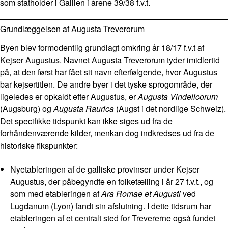
som statholder i Gallien i årene 39/38 f.v.t.
Grundlæggelsen af Augusta Treverorum
Byen blev formodentlig grundlagt omkring år 18/17 f.v.t af
Kejser Augustus. Navnet Augusta Treverorum tyder imidlertid
på, at den først har fået sit navn efterfølgende, hvor Augustus
bar kejsertitlen. De andre byer i det tyske sprogområde, der
ligeledes er opkaldt efter Augustus, er
Augusta Vindelicorum
(Augsburg) og
Augusta Raurica
(Augst i det nordlige Schweiz).
Det specifikke tidspunkt kan ikke siges ud fra de
forhåndenværende kilder, menkan dog indkredses ud fra de
historiske fikspunkter:
Nyetableringen af de galliske provinser under Kejser
Augustus, der påbegyndte en folketælling i år 27 f.v.t., og
som med etableringen af
Ara Romae et Augusti
ved
Lugdanum (Lyon) fandt sin afslutning. I dette tidsrum har
etableringen af et centralt sted for Trevererne også fundet