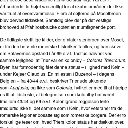
århundrede forhøjet væsentligt for at skabe områder, der ikke
var truet af oversvømmelse. Flere af søjlerne på Moselbroen
blev derved tildækket. Samtidig blev der på det vestlige
brohoved af Pfahlrostbrücke opført en triumflignende port.
De tidligste skriftlige kilder, der omtaler stenbroen over Mosel,
er fra den berømte romerske historiker Tacitus, og han skriver
om Batavernes opstand i år 69 e.v.t. Tacitus nævner ved
samme lejlighed, at Trier var en koloniby –
Colonia Trevirorum
.
Byen har formodentlig fået denne status – i lighed med Køln –
under Kejser Claudius. En milesten i Buzenol – i dagens
Belgien – fra 43/44 e.v.t. beskriver Trier udelukkende
som
Aug(usta)
og ikke som
Colonia
, hvilket er med til at hjælpe
os til at tidsfæste, at betegnelsen som koloniby har været
imellem 43/44 og 69 e.v.t. Kolonigrundlæggelsen førte
imidlertid ikke til det samme som i Køln, hvor veteraner fra de
romerske legioner bosatte sig som romerske borgere. Der er to
forskellige teser om, hvad Triers kolonistatus har dækket over.