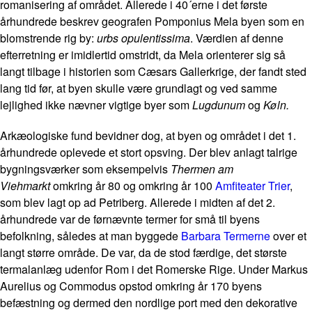
romanisering af området. Allerede i 40´erne i det første
århundrede beskrev geografen Pomponius Mela byen som en
blomstrende rig by:
urbs opulentissima
. Værdien af denne
efterretning er imidlertid omstridt, da Mela orienterer sig så
langt tilbage i historien som Cæsars Gallerkrige, der fandt sted
lang tid før, at byen skulle være grundlagt og ved samme
lejlighed ikke nævner vigtige byer som
Lugdunum
og
Køln.
Arkæologiske fund bevidner dog, at byen og området i det 1.
århundrede oplevede et stort opsving. Der blev anlagt talrige
bygningsværker som eksempelvis
Thermen am
Viehmarkt
omkring år 80 og omkring år 100
Amfiteater Trier
,
som blev lagt op ad Petriberg. Allerede i midten af det 2.
århundrede var de førnævnte termer for små til byens
befolkning, således at man byggede
Barbara Termerne
over et
langt større område. De var, da de stod færdige, det største
termalanlæg udenfor Rom i det Romerske Rige. Under Markus
Aurelius og Commodus opstod omkring år 170 byens
befæstning og dermed den nordlige port med den dekorative