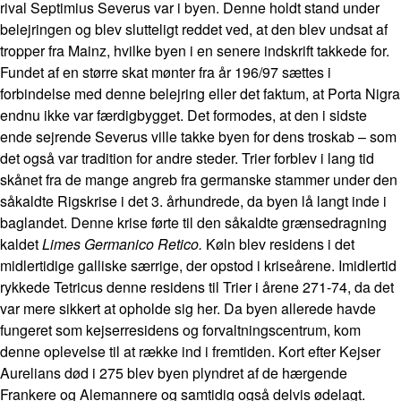
rival Septimius Severus var i byen. Denne holdt stand under
belejringen og blev slutteligt reddet ved, at den blev undsat af
tropper fra Mainz, hvilke byen i en senere indskrift takkede for.
Fundet af en større skat mønter fra år 196/97 sættes i
forbindelse med denne belejring eller det faktum, at Porta Nigra
endnu ikke var færdigbygget. Det formodes, at den i sidste
ende sejrende Severus ville takke byen for dens troskab – som
det også var tradition for andre steder. Trier forblev i lang tid
skånet fra de mange angreb fra germanske stammer under den
såkaldte Rigskrise i det 3. århundrede, da byen lå langt inde i
baglandet. Denne krise førte til den såkaldte grænsedragning
kaldet
Limes Germanico Retico.
Køln blev residens i det
midlertidige galliske særrige, der opstod i kriseårene. Imidlertid
rykkede Tetricus denne residens til Trier i årene 271-74, da det
var mere sikkert at opholde sig her. Da byen allerede havde
fungeret som kejserresidens og forvaltningscentrum, kom
denne oplevelse til at række ind i fremtiden. Kort efter Kejser
Aurelians død i 275 blev byen plyndret af de hærgende
Frankere og Alemannere og samtidig også delvis ødelagt.