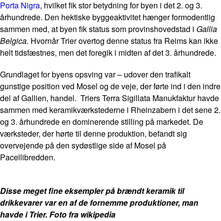
Porta Nigra
, hvilket fik stor betydning for byen i det 2. og 3.
århundrede. Den hektiske byggeaktivitet hænger formodentlig
sammen med, at byen fik status som provinshovedstad i
Gallia
Belgica
. Hvornår Trier overtog denne status fra Reims kan ikke
helt tidsfæstnes, men det foregik i midten af det 3. århundrede.
Grundlaget for byens opsving var – udover den trafikalt
gunstige position ved Mosel og de veje, der førte ind i den indre
del af Gallien, handel. Triers Terra Sigillata Manukfaktur havde
sammen med keramikværkstederne i Rheinzabern i det sene 2.
og 3. århundrede en dominerende stilling på markedet. De
værksteder, der hørte til denne produktion, befandt sig
overvejende på den sydøstlige side af Mosel på
Pacellibredden.
Disse meget fine eksempler på brændt keramik til
drikkevarer var en af de fornemme produktioner, man
havde i Trier. Foto fra wikipedia