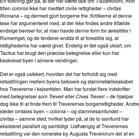
En tolkning går på, at der har været tale om
Titularkoloni, h
vor
titlen
colonia
ikke har medført civile rettigheder –
civitas
Romana
– og dermed gjort borgerne frie. Kritikerne af denne
tese har argumenteret med, at der ikke findes andre tilfælde
endsige beviser for, at man havde denne form for ærestitler i
Romerriget, og de tenderer endda til at forestille sig, at
rettighederne har været givet. Endelig er det også uklart, om
Tacitus har brugt den præcise betegnelse eller kun har
beskrevet byen i almene vendinger.
Det er også usikkert, hvordan det har forholdt sig med
retsstillingen mellem byens beboere og stammefællesskabet
hos Trevererne i kejsertiden. Man har fundet flere indskrifter
med betegnelser som
Treveri
eller
Cives Treveri
– de hjælper
dog ikke til at finde frem til Treverernes borgerrettigheder. Andre
steder omtales byen
– colonia –
og stammesamfundet
–
civitas
– samme sted, hvilket tyder på, at de to samfund har
eksisteret parallelt og samtidigt. Uafhængig af Treverernes
retsstilling var den romerske by Augusta Treverorum del af en