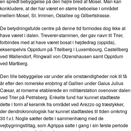
en spredt bebyggelse på den højre bred af Mosel. Man kan
konkludere, at der har været en større beboelse i området
mellem Mosel, St. Irminen, Ostallee og Gilbertstrasse.
De betydningsfulde centre på denne tid formodes dog ikke at
have været i dalen. Treverer-stammen, der gav navn til Trier,
forbindes med at have været bosat i højdedrag (oppida),
eksempelvis Oppidum på Titelberg i Luxembourg, Castellberg
ved Wallendorf, Ringwall von Otzenshausen samt Oppidum
ved Martberg.
Den lille bebyggelse var under alle omstændigheder nok til få
år efter den romerske erobring af Gallien under Gaius Julius
Cæsar, at romerne etablerede en militærstation ovenover dalen
ved Trier på Petrisberg. Enkelte fund har kunnet stadfæste
dette i form af keramik fra området ved Arezzo og træstykker,
der dendrokronologisk har kunnet stadfæstes til tiden omkring
30 f.v.t. Nogle sætter dette i sammenhæng med de
vejbygningstiltag, som Agrippa satte i gang i sin første periode