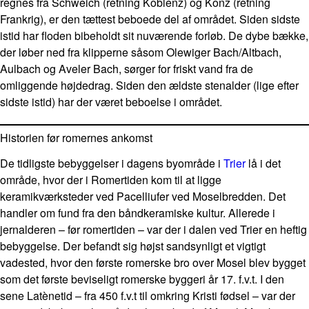
regnes fra Schweich (retning Koblenz) og Konz (retning
Frankrig), er den tættest beboede del af området. Siden sidste
istid har floden bibeholdt sit nuværende forløb. De dybe bække,
der løber ned fra klipperne såsom Olewiger Bach/Altbach,
Aulbach og Aveler Bach, sørger for friskt vand fra de
omliggende højdedrag. Siden den ældste stenalder (lige efter
sidste istid) har der været beboelse i området.
Historien før romernes ankomst
De tidligste bebyggelser i dagens byområde i
Trier
lå i det
område, hvor der i Romertiden kom til at ligge
keramikværksteder ved Pacelliufer ved Moselbredden. Det
handler om fund fra den båndkeramiske kultur. Allerede i
jernalderen – før romertiden – var der i dalen ved Trier en heftig
bebyggelse. Der befandt sig højst sandsynligt et vigtigt
vadested, hvor den første romerske bro over Mosel blev bygget
som det første beviseligt romerske byggeri år 17. f.v.t. I den
sene Latènetid – fra 450 f.v.t til omkring Kristi fødsel – var der