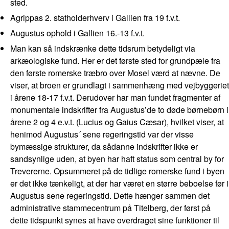
sted.
Agrippas 2. statholderhverv i Gallien fra 19 f.v.t.
Augustus ophold i Gallien 16.-13 f.v.t.
Man kan så indskrænke dette tidsrum betydeligt via
arkæologiske fund. Her er det første sted for grundpæle fra
den første romerske træbro over Mosel værd at nævne. De
viser, at broen er grundlagt i sammenhæng med vejbyggeriet
i årene 18-17 f.v.t. Derudover har man fundet fragmenter af
monumentale indskrifter fra Augustus’de to døde børnebørn i
årene 2 og 4 e.v.t. (Lucius og Gaius Cæsar), hvilket viser, at
henimod Augustus´ sene regeringstid var der visse
bymæssige strukturer, da sådanne indskrifter ikke er
sandsynlige uden, at byen har haft status som central by for
Trevererne. Opsummeret på de tidlige romerske fund i byen
er det ikke tænkeligt, at der har været en større beboelse før i
Augustus sene regeringstid. Dette hænger sammen det
administrative stammecentrum på Titelberg, der først på
dette tidspunkt synes at have overdraget sine funktioner til