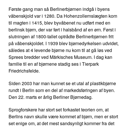
Første gang man så Berlinerbjørnen indgå i byens
våbenskjold var i 1280. Da Hohenzollernslægten kom
til magten i 1415, blev byvåbenet nu udført med en
berlinsk bjørn, der var ført i halsbånd af en ørn. Først i
slutningen af 1800-tallet optrådte Berlinerbjørnen frit
på våbenskjoldet. I 1939 blev bjørnedyrkelsen udvidet,
således at 4 levende bjørne nu kom til at gå løs ved
Sprees bredder ved Märkisches Museum. I dag kan
familie til en af bjørnene stadig ses i Tierpark
Friedrichsfelde.
Siden 2003 har man kunnet se et utal af plastikbjørne
rundt i Berlin som en del af markedsføringen af byen.
Den 22. marts er årlig Berliner Bjørnedag.
Sprogforskere har stort set forkastet teorien om, at
Berlins navn skulle være kommet af bjørn, men er stort
set enige om, at det mest sandsynligt kommer fra det