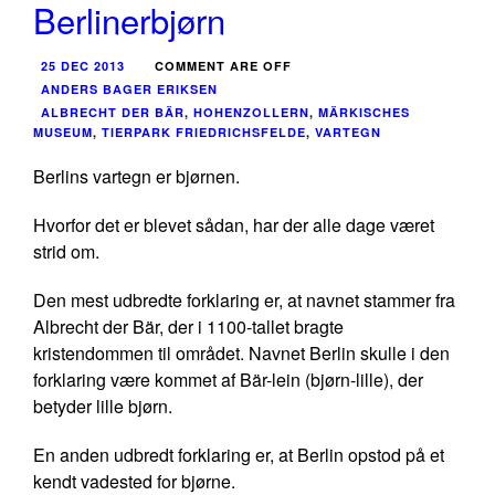
Berlinerbjørn
25 DEC 2013
COMMENT ARE OFF
ANDERS BAGER ERIKSEN
ALBRECHT DER BÄR
,
HOHENZOLLERN
,
MÄRKISCHES
MUSEUM
,
TIERPARK FRIEDRICHSFELDE
,
VARTEGN
Berlins vartegn er bjørnen.
Hvorfor det er blevet sådan, har der alle dage været
strid om.
Den mest udbredte forklaring er, at navnet stammer fra
Albrecht der Bär, der i 1100-tallet bragte
kristendommen til området. Navnet Berlin skulle i den
forklaring være kommet af
Bär-lein (bjørn-lille)
, der
betyder lille bjørn.
En anden udbredt forklaring er, at Berlin opstod på et
kendt vadested for bjørne.