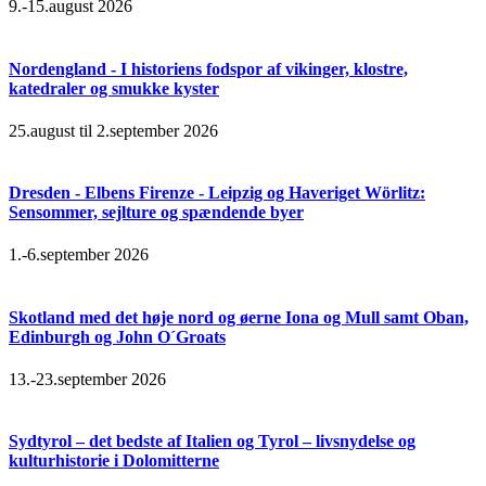
9.-15.august 2026
Nordengland - I historiens fodspor af vikinger, klostre,
katedraler og smukke kyster
25.august til 2.september 2026
Dresden - Elbens Firenze - Leipzig og Haveriget Wörlitz:
Sensommer, sejlture og spændende byer
1.-6.september 2026
Skotland med det høje nord og øerne Iona og Mull samt Oban,
Edinburgh og John O´Groats
13.-23.september 2026
Sydtyrol – det bedste af Italien og Tyrol – livsnydelse og
kulturhistorie i Dolomitterne