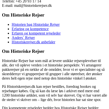
Telefon: +45 20 93 17 14
E-mail: mail@historiskerejser.dk
Om Historiske Rejser
Historien bag Historiske Rejser
Erfaring og kompetence
Erfaren og kompetent rejseleder
Anders´ Rejser
Historiskerejser.dk anbefaler
Om Historiske Rejser
Historiske Rejser har som mål at levere unikke rejseoplevelser til
alle, der vil opleve verden i et historiske perspektiv. Vi arrangerer
pakkerejser på en række af de områder, hvor vi er specialister og så
skræddersyr vi grupperejser til grupper i alle størrelser, der ønsker
deres helt egen rejse med netop den historiske vinkel I ønsker.
På Historiskerejser.dk kan rejser bestilles, foredrag bookes og
rejsebøger købes. Og så kan du læse løs i arkivet med mere end
1200 historiske artikler, som vil selv har skrevet. Og vi har været alle
de steder vi skriver om – lige dér, hvor historien har sat sine spor.
Din kompetente rejseleder hedder hos Historiske Rejser hedder