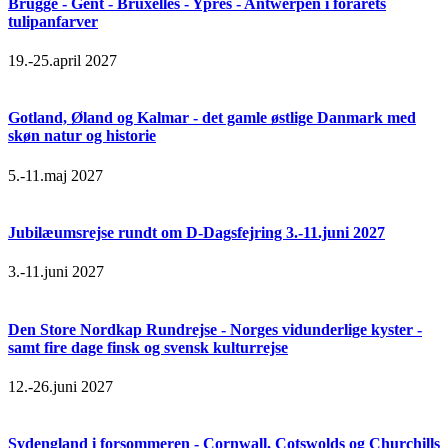
Brugge - Gent - Bruxelles - Ypres - Antwerpen i forårets
tulipanfarver
19.-25.april 2027
Gotland, Øland og Kalmar - det gamle østlige Danmark med
skøn natur og historie
5.-11.maj 2027
Jubilæumsrejse rundt om D-Dagsfejring 3.-11.juni 2027
3.-11.juni 2027
Den Store Nordkap Rundrejse - Norges vidunderlige kyster -
samt fire dage finsk og svensk kulturrejse
12.-26.juni 2027
Sydengland i forsommeren - Cornwall, Cotswolds og Churchills