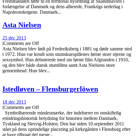
Fredstraktaten førte til en territorial nyordning af Skandinavien i
forlængelse af Danmark og dens allierede, Frankrigs nederlag i
Napoleonskrigene. Danmark...
Asta Nielsen
25 dec 2013
|
Comments are Off
Asta Nielsen blev født på Frederiksberg i 1881 og døde samme sted
i 1972. Hun var kendt som stumskuespillenes første store stjerne og
sexsymbol. Hun debuterede med sin første film Afgrunden i 1910,
og den blev både dansk stumfilms samt Asta Nielsens store
gennembrud. Hun blev...
Istedløven – Flensburgerlöwen
18 dec 2013
|
Comments are Off
Symbolbærende mindesmærke, der indebærer en omskiftelig
erindringshistorisk betydning for historien mellem Danmark,
Tyskland og Slesvig-Holsten. Den har siden 10.september 2011
stået på dens oprindelige placering på kirkegården i Flensborg efter
at have tilbragt det meste...