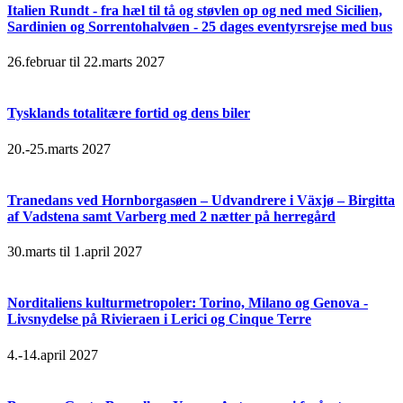
Italien Rundt - fra hæl til tå og støvlen op og ned med Sicilien,
Sardinien og Sorrentohalvøen - 25 dages eventyrsrejse med bus
26.februar til 22.marts 2027
Tysklands totalitære fortid og dens biler
20.-25.marts 2027
Tranedans ved Hornborgasøen – Udvandrere i Växjø – Birgitta
af Vadstena samt Varberg med 2 nætter på herregård
30.marts til 1.april 2027
Norditaliens kulturmetropoler: Torino, Milano og Genova -
Livsnydelse på Rivieraen i Lerici og Cinque Terre
4.-14.april 2027