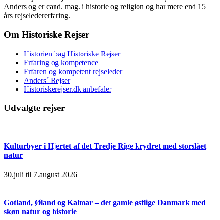
Anders og er cand. mag. i historie og religion og har mere end 15
års rejseledererfaring.
Om Historiske Rejser
Historien bag Historiske Rejser
Erfaring og kompetence
Erfaren og kompetent rejseleder
Anders´ Rejser
Historiskerejser.dk anbefaler
Udvalgte rejser
Kulturbyer i Hjertet af det Tredje Rige krydret med storslået
natur
30.juli til 7.august 2026
Gotland, Øland og Kalmar – det gamle østlige Danmark med
skøn natur og historie