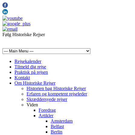
Følg Historiske Rejser
mail@historiskerejser.dk
+45 20 93 17 14
Rejsekalender
Tilmeld dig rejse
Praktisk på rejsen
Kontakt
Om Historiske Rejser
Historien bag Historiske Rejser
Erfaren og kompetent rejseleder
Skræddersyede rejser
Viden
Foredrag
Artikler
Amsterdam
Belfast
Berlin