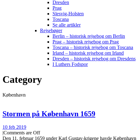
Dresden
Prag
Slesvig-Holsten
Toscana
Se alle artikler
Rejsebøger
Berlin – historisk rejsebog om Berlin
Prag – historisk rejsebog om Prag
Toscana – historisk rejsebog om Toscana
Irland – historisk rejsebog om Irland
Dresden – historisk rejsebog om Dresdens
I Luthers Fodspor
Category
København
Stormen på København 1659
10 feb 2019
|
Comments are Off
Den 11. februar 1659 under Karl Gustav-krigene havde København